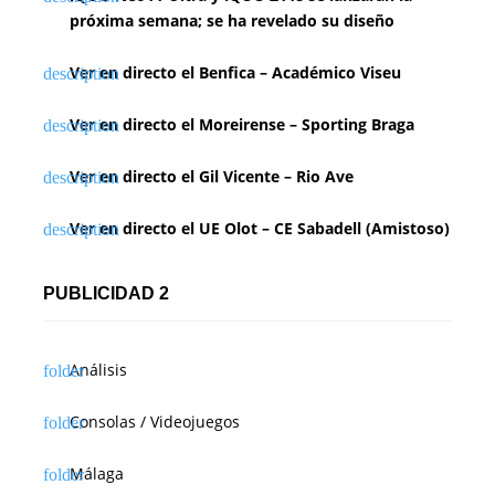
c
próxima semana; se ha revelado su diseño
i
Ver en directo el Benfica – Académico Viseu
ó
n
Ver en directo el Moreirense – Sporting Braga
d
Ver en directo el Gil Vicente – Rio Ave
e
Ver en directo el UE Olot – CE Sabadell (Amistoso)
e
n
PUBLICIDAD 2
t
Análisis
r
a
Consolas / Videojuegos
d
Málaga