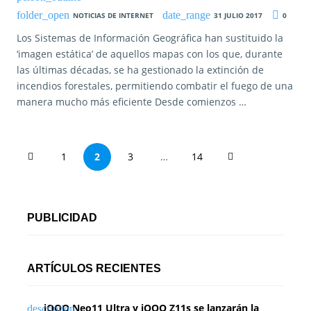
NOTICIAS DE INTERNET
31 JULIO 2017
0
Los Sistemas de Información Geográfica han sustituido la
‘imagen estática’ de aquellos mapas con los que, durante
las últimas décadas, se ha gestionado la extinción de
incendios forestales, permitiendo combatir el fuego de una
manera mucho más eficiente Desde comienzos …
P
1
2
3
…
14
a
g
PUBLICIDAD
i
n
ARTÍCULOS RECIENTES
a
iQOO Neo11 Ultra y iQOO Z11s se lanzarán la