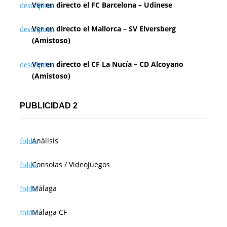
Ver en directo el FC Barcelona – Udinese
d
Ver en directo el Mallorca – SV Elversberg
e
(Amistoso)
e
Ver en directo el CF La Nucía – CD Alcoyano
n
(Amistoso)
t
PUBLICIDAD 2
r
a
Análisis
d
Consolas / Videojuegos
a
s
Málaga
Málaga CF