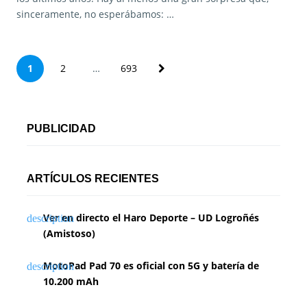
sinceramente, no esperábamos: …
P
1
2
…
693
a
g
PUBLICIDAD
i
n
ARTÍCULOS RECIENTES
a
Ver en directo el Haro Deporte – UD Logroñés
c
(Amistoso)
i
MotoPad Pad 70 es oficial con 5G y batería de
ó
10.200 mAh
n