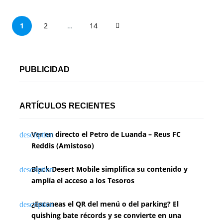
P
1
2
…
14
a
g
PUBLICIDAD
i
n
ARTÍCULOS RECIENTES
a
Ver en directo el Petro de Luanda – Reus FC
c
Reddis (Amistoso)
i
Black Desert Mobile simplifica su contenido y
ó
amplía el acceso a los Tesoros
n
¿Escaneas el QR del menú o del parking? El
d
quishing bate récords y se convierte en una