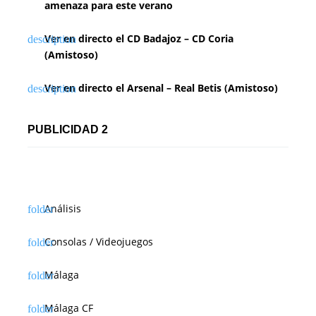
amenaza para este verano
e
e
Ver en directo el CD Badajoz – CD Coria
(Amistoso)
n
Ver en directo el Arsenal – Real Betis (Amistoso)
t
r
PUBLICIDAD 2
a
d
a
Análisis
s
Consolas / Videojuegos
Málaga
Málaga CF