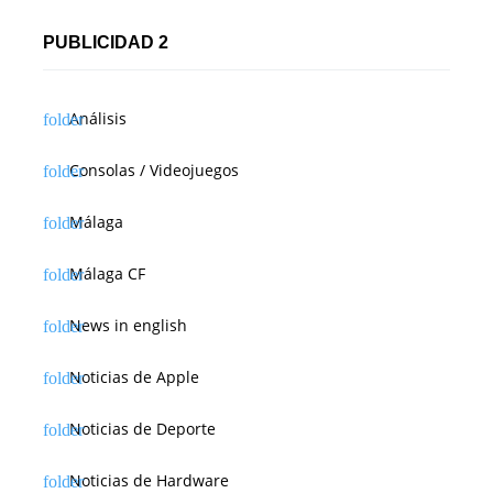
r
PUBLICIDAD 2
a
d
Análisis
a
Consolas / Videojuegos
s
Málaga
Málaga CF
News in english
Noticias de Apple
Noticias de Deporte
Noticias de Hardware