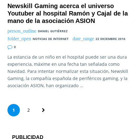
Newskill Gaming acerca el universo
Youtuber al hospital Ramón y Cajal de la
mano de la asociación ASION
DANIEL GUTIÉRREZ
NOTICIAS DE INTERNET
22 DICIEMBRE 2016
0
La estancia de un niño en el hospital puede ser una dura
experiencia, máxime en una fecha tan señalada como
Navidad. Para intentar normalizar esta situación, Newskill
Gaming, la compañía española de periféricos gaming, y la
asociación ASION, han organizado …
P
1
2
a
g
PUBLICIDAD