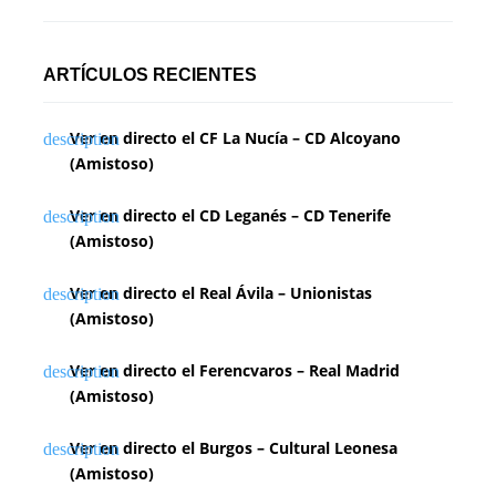
i
n
ARTÍCULOS RECIENTES
a
Ver en directo el CF La Nucía – CD Alcoyano
c
(Amistoso)
i
Ver en directo el CD Leganés – CD Tenerife
ó
(Amistoso)
n
Ver en directo el Real Ávila – Unionistas
d
(Amistoso)
e
Ver en directo el Ferencvaros – Real Madrid
e
(Amistoso)
n
Ver en directo el Burgos – Cultural Leonesa
(Amistoso)
t