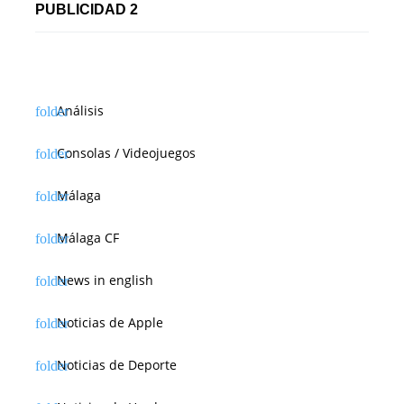
t
PUBLICIDAD 2
r
a
d
Análisis
a
Consolas / Videojuegos
s
Málaga
Málaga CF
News in english
Noticias de Apple
Noticias de Deporte