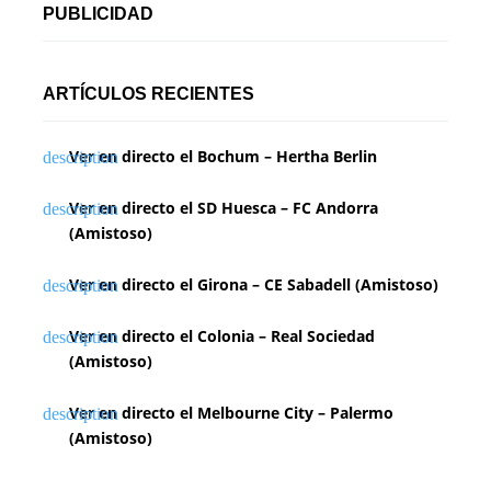
g
PUBLICIDAD
i
n
ARTÍCULOS RECIENTES
a
Ver en directo el Bochum – Hertha Berlin
c
i
Ver en directo el SD Huesca – FC Andorra
(Amistoso)
ó
n
Ver en directo el Girona – CE Sabadell (Amistoso)
d
Ver en directo el Colonia – Real Sociedad
(Amistoso)
e
e
Ver en directo el Melbourne City – Palermo
(Amistoso)
n