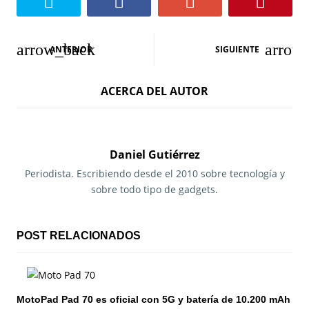
N
ANTERIOR
SIGUIENTE
a
ACERCA DEL AUTOR
v
e
g
Daniel Gutiérrez
a
Periodista. Escribiendo desde el 2010 sobre tecnología y
sobre todo tipo de gadgets.
c
i
POST RELACIONADOS
ó
n
MotoPad Pad 70 es oficial con 5G y batería de 10.200 mAh
d