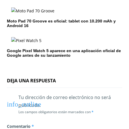
e
e
Moto Pad 70 Groove es oficial: tablet con 10.200 mAh y
Android 16
n
t
Google Pixel Watch 5 aparece en una aplicación oficial de
r
Google antes de su lanzamiento
a
d
DEJA UNA RESPUESTA
a
s
Tu dirección de correo electrónico no será
publicada.
Los campos obligatorios están marcados con
*
Comentario
*