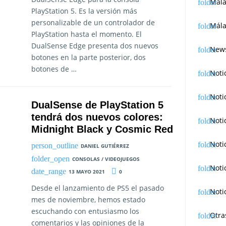
Mál
PlayStation 5. Es la versión más
personalizable de un controlador de
Mála
PlayStation hasta el momento. El
DualSense Edge presenta dos nuevos
News
botones en la parte posterior, dos
botones de …
Noti
Noti
DualSense de PlayStation 5
tendrá dos nuevos colores:
Noti
Midnight Black y Cosmic Red
Noti
DANIEL GUTIÉRREZ
CONSOLAS / VIDEOJUEGOS
Noti
13 MAYO 2021
0
Desde el lanzamiento de PS5 el pasado
Noti
mes de noviembre, hemos estado
escuchando con entusiasmo los
Otra
comentarios y las opiniones de la