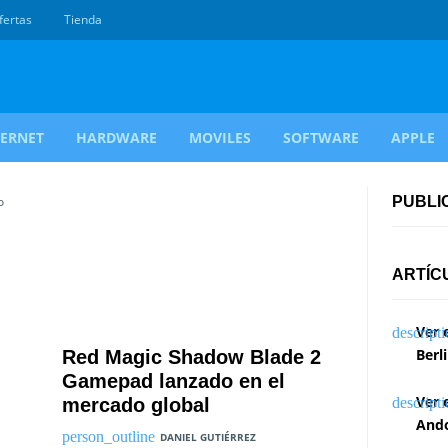
fertas
Tienda
TERNET
HARDWARE
MOVILES
SOFTWARE
APPLE
o
PUBLI
ARTÍC
Ver 
Berl
Red Magic Shadow Blade 2
Gamepad lanzado en el
Ver 
mercado global
Ando
DANIEL GUTIÉRREZ