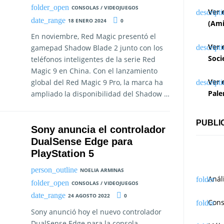
CONSOLAS / VIDEOJUEGOS
Ver 
18 ENERO 2024
0
(Ami
En noviembre, Red Magic presentó el
Ver 
gamepad Shadow Blade 2 junto con los
Soci
teléfonos inteligentes de la serie Red
Magic 9 en China. Con el lanzamiento
Ver 
global del Red Magic 9 Pro, la marca ha
Pale
ampliado la disponibilidad del Shadow …
PUBLI
Sony anuncia el controlador
DualSense Edge para
PlayStation 5
NOELIA ARMINAS
Anál
CONSOLAS / VIDEOJUEGOS
24 AGOSTO 2022
0
Cons
Sony anunció hoy el nuevo controlador
DualSense Edge para la consola