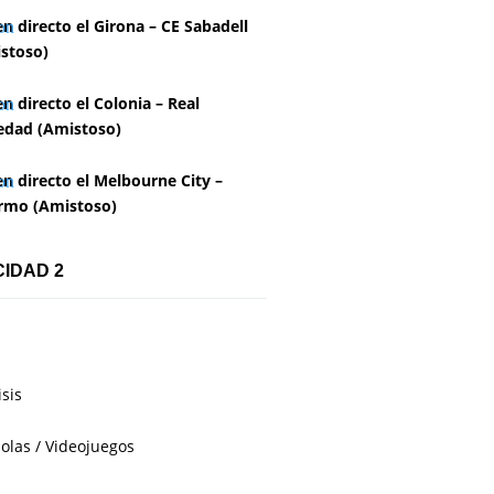
en directo el Girona – CE Sabadell
stoso)
en directo el Colonia – Real
edad (Amistoso)
en directo el Melbourne City –
rmo (Amistoso)
CIDAD 2
isis
olas / Videojuegos