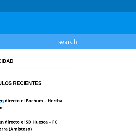
CIDAD
ULOS RECIENTES
en directo el Bochum – Hertha
in
en directo el SD Huesca – FC
rra (Amistoso)