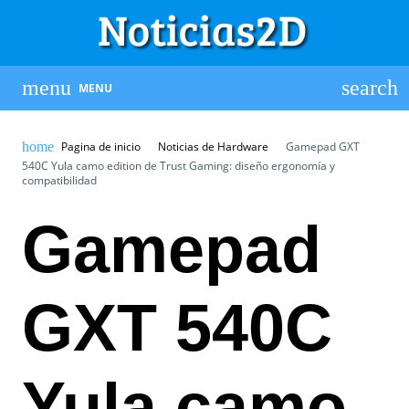
MENU
Pagina de inicio
Noticias de Hardware
Gamepad GXT
540C Yula camo edition de Trust Gaming: diseño ergonomía y
compatibilidad
Gamepad
GXT 540C
Yula camo