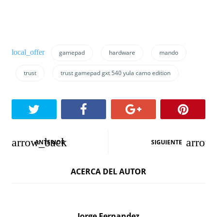
gamepad
hardware
mando
trust
trust gamepad gxt 540 yula camo edition
N
ANTERIOR
SIGUIENTE
a
ACERCA DEL AUTOR
v
e
g
Jorge Fernandez