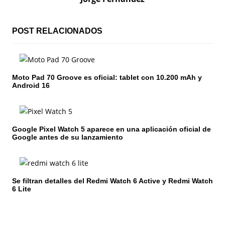
a
c
POST RELACIONADOS
i
ó
Moto Pad 70 Groove es oficial: tablet con 10.200 mAh y
Android 16
n
d
e
Google Pixel Watch 5 aparece en una aplicación oficial de
Google antes de su lanzamiento
e
n
Se filtran detalles del Redmi Watch 6 Active y Redmi Watch
t
6 Lite
r