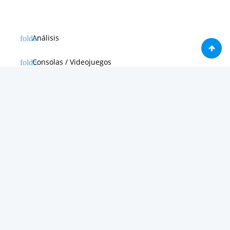
Análisis
Consolas / Videojuegos
Málaga
Málaga CF
News in english
Noticias de Apple
Noticias de Deporte
Noticias de Hardware