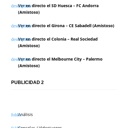
i
Ver en directo el SD Huesca – FC Andorra
(Amistoso)
ó
n
Ver en directo el Girona – CE Sabadell (Amistoso)
d
Ver en directo el Colonia – Real Sociedad
(Amistoso)
e
e
Ver en directo el Melbourne City – Palermo
(Amistoso)
n
t
PUBLICIDAD 2
r
a
d
Análisis
a
Consolas / Videojuegos