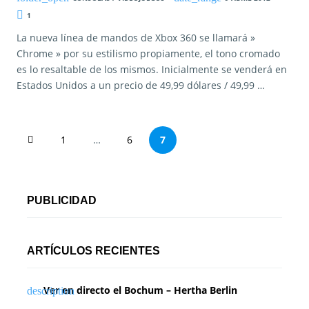
1
La nueva línea de mandos de Xbox 360 se llamará »
Chrome » por su estilismo propiamente, el tono cromado
es lo resaltable de los mismos. Inicialmente se venderá en
Estados Unidos a un precio de 49,99 dólares / 49,99 …
P
1
…
6
7
a
g
PUBLICIDAD
i
n
ARTÍCULOS RECIENTES
a
Ver en directo el Bochum – Hertha Berlin
c