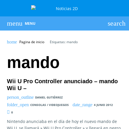
MENU
Pagina de inicio
Etiquetas: mando
mando
Wii U Pro Controller anunciado – mando
Wii U –
DANIEL GUTIÉRREZ
CONSOLAS / VIDEOJUEGOS
4 JUNIO 2012
0
Nintendo anunciaba en el día de hoy el nuevo mando de
Wii U, se llamará » Wii U Pro Controller » y llegará en negro.