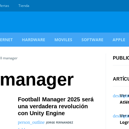
fertas
Tienda
TERNET
HARDWARE
MOVILES
SOFTWARE
APPLE
all manager
PUBLI
l manager
ARTÍC
Ver 
Football Manager 2025 será
Atlé
una verdadera revolución
con Unity Engine
Ver 
Logr
JORGE FERNANDEZ