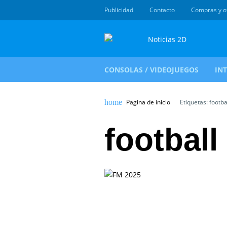
Publicidad
Contacto
Compras y o
CONSOLAS / VIDEOJUEGOS
IN
Pagina de inicio
Etiquetas: footb
footbal