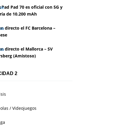
Pad Pad 70 es oficial con 5G y
ría de 10.200 mAh
en directo el FC Barcelona –
ese
en directo el Mallorca – SV
rsberg (Amistoso)
CIDAD 2
isis
olas / Videojuegos
aga