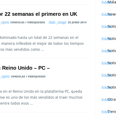
Mála
or 22 semanas el primero en UK
News
CONSOLAS / VIDEOJUEGOS
25 JUNIO 2014
Noti
dominado hasta un total de 22 semanas en el
Noti
manera inflexible el mejor de todos los tiempos
de los más vendidos como …
Noti
Noti
n Reino Unido – PC –
Noti
CONSOLAS / VIDEOJUEGOS
Noti
rio en el Reino Unido en la plataforma PC, queda
ctive es uno de los más vendidos al traer muchos
Otra
 entre todos esos …
Tien