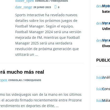
CONSOLAS / VIDEOJUEGOS
Moto
29 JUNIO 2023
0
bate
Sports Interactive ha revelado nuevos
detalles sobre los próximos juegos de
Ver 
Football Manager. Según el equipo,
Udin
Football Manager 2024 será una versión
mejorada de FM, mientras que Football
Ver 
Manager 2025 será una verdadera
Elve
revolución de próxima generación que
utilizará un …
PUBLI
erá mucho más real
Anál
CONSOLAS / VIDEOJUEGOS
Cons
como los videojuegos van de la mano en los últimos
es el acuerdo firmado recientemente entre Prozone
Mál
rendimiento en deportes de élite, …