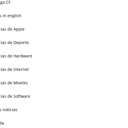
ga CF
 in english
cias de Apple
cias de Deporte
cias de Hardware
cias de Internet
cias de Moviles
cias de Software
s noticias
da