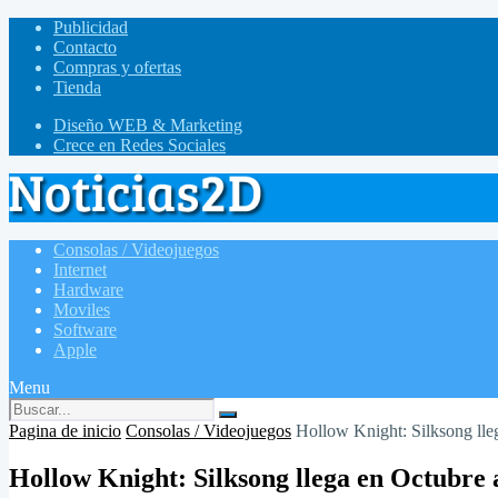
Publicidad
Contacto
Compras y ofertas
Tienda
Diseño WEB & Marketing
Crece en Redes Sociales
Consolas / Videojuegos
Internet
Hardware
Moviles
Software
Apple
Menu
Pagina de inicio
Consolas / Videojuegos
Hollow Knight: Silksong lle
Hollow Knight: Silksong llega en Octubre 