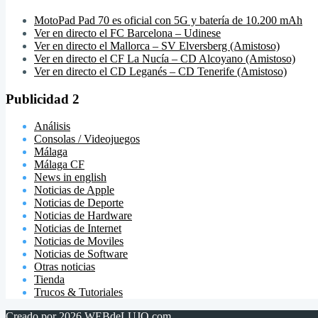
MotoPad Pad 70 es oficial con 5G y batería de 10.200 mAh
Ver en directo el FC Barcelona – Udinese
Ver en directo el Mallorca – SV Elversberg (Amistoso)
Ver en directo el CF La Nucía – CD Alcoyano (Amistoso)
Ver en directo el CD Leganés – CD Tenerife (Amistoso)
Publicidad 2
Análisis
Consolas / Videojuegos
Málaga
Málaga CF
News in english
Noticias de Apple
Noticias de Deporte
Noticias de Hardware
Noticias de Internet
Noticias de Moviles
Noticias de Software
Otras noticias
Tienda
Trucos & Tutoriales
Creado por 2026
WEBdeLUJO.com