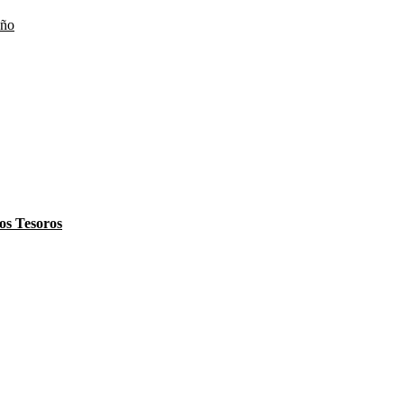
eño
los Tesoros