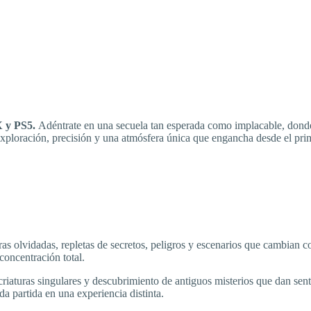
X y PS5.
Adéntrate en una secuela tan esperada como implacable, donde
xploración, precisión y una atmósfera única que engancha desde el pri
 olvidadas, repletas de secretos, peligros y escenarios que cambian co
concentración total.
de criaturas singulares y descubrimiento de antiguos misterios que dan 
a partida en una experiencia distinta.