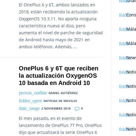
Anál
El OnePlus 6 y 6T, ambos lanzados en
2018, están recibiendo la actualización
Cons
OxygenOS 10.3.11. No aporta ninguna
característica nueva al dúo, pero
Mál
aumenta el nivel de parche de seguridad
de Android hasta mayo de 2021 en
Mála
ambos teléfonos. Además, …
News
OnePlus 6 y 6T que reciben
Noti
la actualización OxygenOS
10 basada en Android 10
Noti
DANIEL GUTIÉRREZ
Noti
NOTICIAS DE MOVILES
2 NOVIEMBRE 2019
0
Noti
El mes pasado, en el evento de
lanzamiento de OnePlus 7T Pro, OnePlus
Noti
dijo que actualizará la serie OnePlus 6