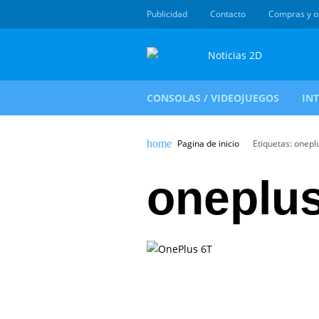
Publicidad
Contacto
Compras y o
CONSOLAS / VIDEOJUEGOS
IN
Pagina de inicio
Etiquetas: onepl
oneplus