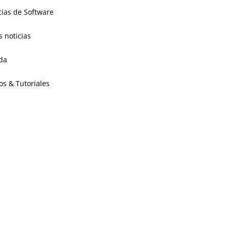
cias de Software
s noticias
da
os & Tutoriales