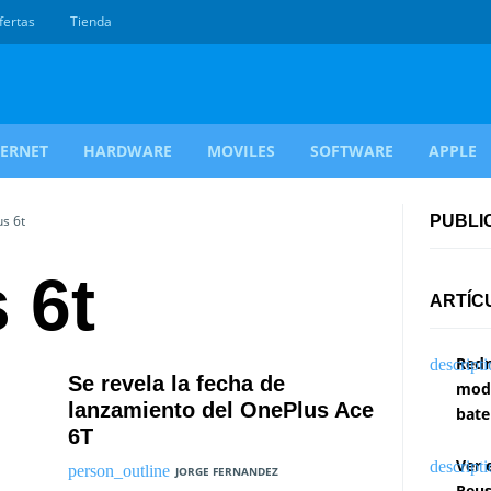
fertas
Tienda
TERNET
HARDWARE
MOVILES
SOFTWARE
APPLE
us 6t
PUBLI
 6t
ARTÍC
Redm
Se revela la fecha de
modi
lanzamiento del OnePlus Ace
bate
6T
Ver 
JORGE FERNANDEZ
Reus