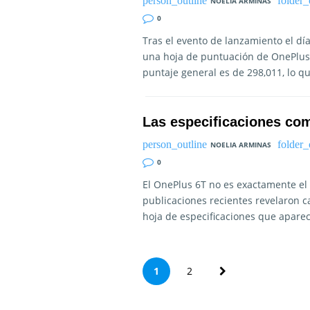
NOELIA ARMINAS
0
Tras el evento de lanzamiento el dí
una hoja de puntuación de OnePlus 
puntaje general es de 298,011, lo q
Las especificaciones com
NOELIA ARMINAS
0
El OnePlus 6T no es exactamente el 
publicaciones recientes revelaron c
hoja de especificaciones que apareci
P
1
2
a