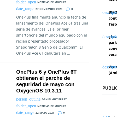
NOTICIAS DE MOVILES
27 NOVIEMBRE 2025
0
Blac
OnePlus finalmente anunció la fecha de
cont
lanzamiento del OnePlus Ace 6T tras una
Teso
serie de avances. Es el primer
smartphone del mundo equipado con el
¿Esc
recién presentado procesador
park
Snapdragon 8 Gen 5 de Qualcomm. El
conv
OnePlus Ace 6T debutará en …
vera
Ver 
OnePlus 6 y OnePlus 6T
(Ami
obtienen el parche de
seguridad de mayo con
PUBLI
OxygenOS 10.3.11
DANIEL GUTIÉRREZ
NOTICIAS DE MOVILES
22 MAYO 2021
0