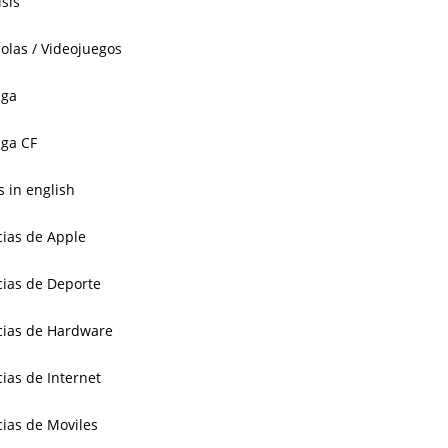
isis
olas / Videojuegos
aga
ga CF
 in english
cias de Apple
cias de Deporte
cias de Hardware
cias de Internet
cias de Moviles