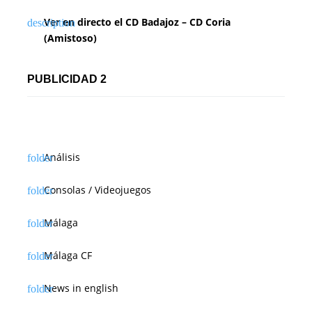
n
Ver en directo el CD Badajoz – CD Coria
t
(Amistoso)
r
a
PUBLICIDAD 2
d
a
s
Análisis
Consolas / Videojuegos
Málaga
Málaga CF
News in english