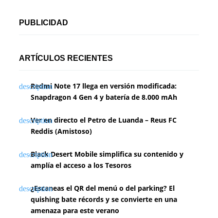
g
PUBLICIDAD
i
n
ARTÍCULOS RECIENTES
a
Redmi Note 17 llega en versión modificada:
c
Snapdragon 4 Gen 4 y batería de 8.000 mAh
i
Ver en directo el Petro de Luanda – Reus FC
ó
Reddis (Amistoso)
n
Black Desert Mobile simplifica su contenido y
d
amplía el acceso a los Tesoros
e
¿Escaneas el QR del menú o del parking? El
e
quishing bate récords y se convierte en una
amenaza para este verano