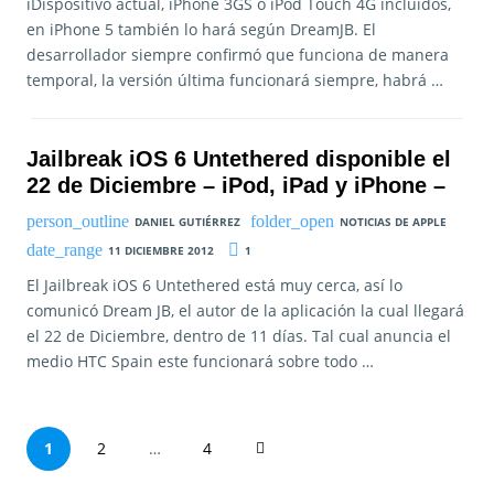
iDispositivo actual, iPhone 3GS o iPod Touch 4G incluidos,
en iPhone 5 también lo hará según DreamJB. El
desarrollador siempre confirmó que funciona de manera
temporal, la versión última funcionará siempre, habrá …
Jailbreak iOS 6 Untethered disponible el
22 de Diciembre – iPod, iPad y iPhone –
DANIEL GUTIÉRREZ
NOTICIAS DE APPLE
11 DICIEMBRE 2012
1
El Jailbreak iOS 6 Untethered está muy cerca, así lo
comunicó Dream JB, el autor de la aplicación la cual llegará
el 22 de Diciembre, dentro de 11 días. Tal cual anuncia el
medio HTC Spain este funcionará sobre todo …
P
1
2
…
4
a