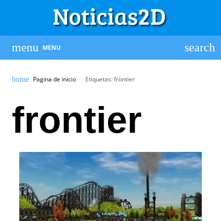
MENU
Pagina de inicio
Etiquetas: frontier
frontier