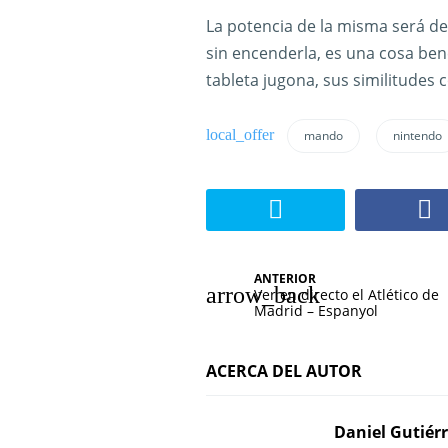
La potencia de la misma será d
sin encenderla, es una cosa bene
tableta jugona, sus similitudes
mando
nintendo
N
ANTERIOR
Ver en directo el Atlético de
a
Madrid – Espanyol
v
ACERCA DEL AUTOR
e
g
Daniel Gutiér