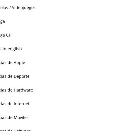
olas / Videojuegos
aga
ga CF
 in english
cias de Apple
cias de Deporte
cias de Hardware
cias de Internet
cias de Moviles