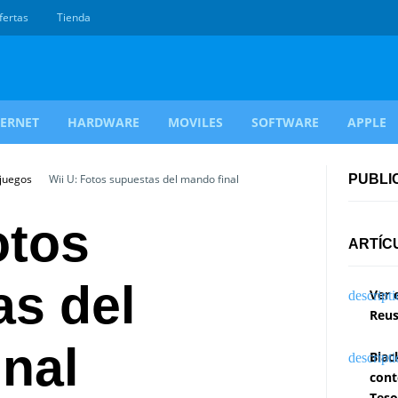
fertas
Tienda
TERNET
HARDWARE
MOVILES
SOFTWARE
APPLE
ojuegos
Wii U: Fotos supuestas del mando final
PUBLI
otos
ARTÍC
as del
Ver 
Reus
nal
Blac
cont
Teso