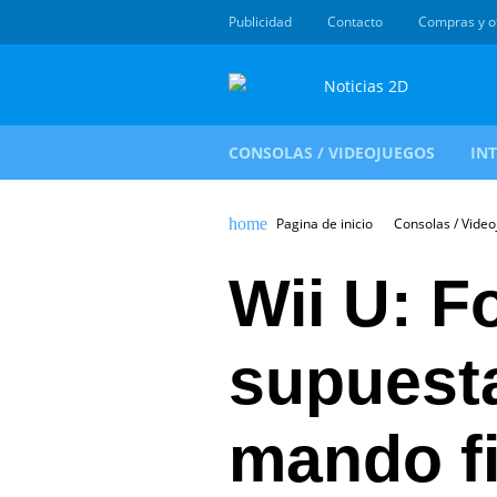
Publicidad
Contacto
Compras y o
CONSOLAS / VIDEOJUEGOS
IN
Pagina de inicio
Consolas / Vide
Wii U: F
supuest
mando fi