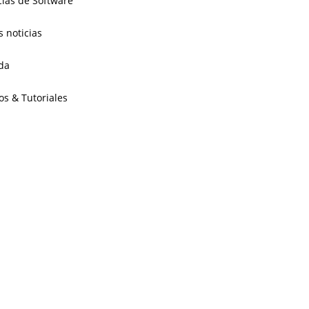
cias de Software
s noticias
da
os & Tutoriales