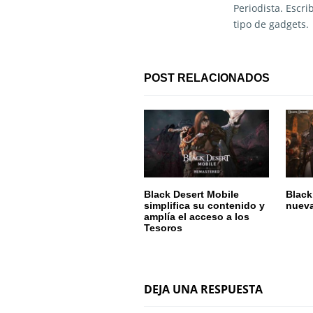
a
Periodista. Escr
tipo de gadgets.
c
i
POST RELACIONADOS
ó
n
d
e
e
Black Desert Mobile
Black
simplifica su contenido y
nueva
amplía el acceso a los
n
Tesoros
t
r
DEJA UNA RESPUESTA
a