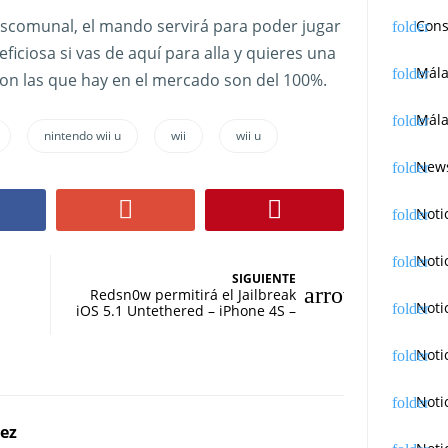
escomunal, el mando servirá para poder jugar
Cons
ficiosa si vas de aquí para alla y quieres una
Mál
 con las que hay en el mercado son del 100%.
Mála
nintendo wii u
wii
wii u
News
Noti
Noti
SIGUIENTE
Redsn0w permitirá el Jailbreak
Noti
iOS 5.1 Untethered – iPhone 4S –
Noti
Noti
rez