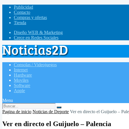
Publicidad
Contacto
Compras y ofertas
Tienda
Diseño WEB & Marketing
Crece en Redes Sociales
Consolas / Videojuegos
Internet
Hardware
Moviles
Software
Apple
Menu
Pagina de inicio
Noticias de Deporte
Ver en directo el Guijuelo – Pal
Ver en directo el Guijuelo – Palencia