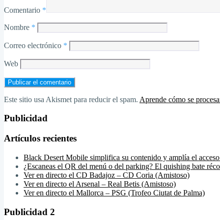
Comentario
*
Nombre
*
Correo electrónico
*
Web
Este sitio usa Akismet para reducir el spam.
Aprende cómo se procesan
Publicidad
Artículos recientes
Black Desert Mobile simplifica su contenido y amplía el acceso
¿Escaneas el QR del menú o del parking? El quishing bate réco
Ver en directo el CD Badajoz – CD Coria (Amistoso)
Ver en directo el Arsenal – Real Betis (Amistoso)
Ver en directo el Mallorca – PSG (Trofeo Ciutat de Palma)
Publicidad 2