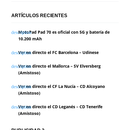
i
n
ARTÍCULOS RECIENTES
a
MotoPad Pad 70 es oficial con 5G y batería de
c
10.200 mAh
i
Ver en directo el FC Barcelona – Udinese
ó
n
Ver en directo el Mallorca – SV Elversberg
(Amistoso)
d
Ver en directo el CF La Nucía – CD Alcoyano
e
(Amistoso)
e
Ver en directo el CD Leganés – CD Tenerife
n
(Amistoso)
t