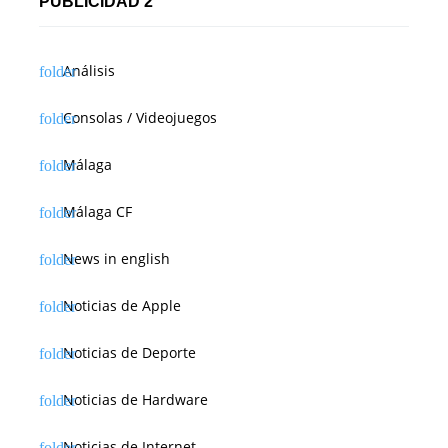
PUBLICIDAD 2
r
a
Análisis
d
Consolas / Videojuegos
a
s
Málaga
Málaga CF
News in english
Noticias de Apple
Noticias de Deporte
Noticias de Hardware
Noticias de Internet