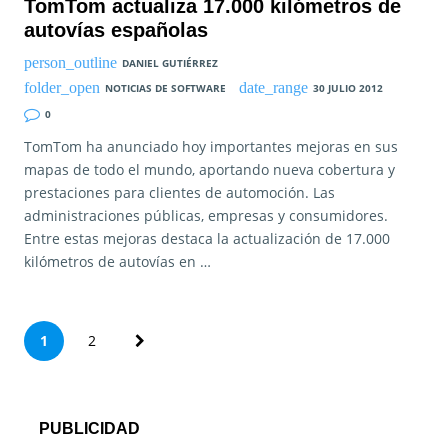
TomTom actualiza 17.000 kilómetros de
autovías españolas
DANIEL GUTIÉRREZ
NOTICIAS DE SOFTWARE
30 JULIO 2012
0
TomTom ha anunciado hoy importantes mejoras en sus
mapas de todo el mundo, aportando nueva cobertura y
prestaciones para clientes de automoción. Las
administraciones públicas, empresas y consumidores.
Entre estas mejoras destaca la actualización de 17.000
kilómetros de autovías en …
P
1
2
a
g
PUBLICIDAD