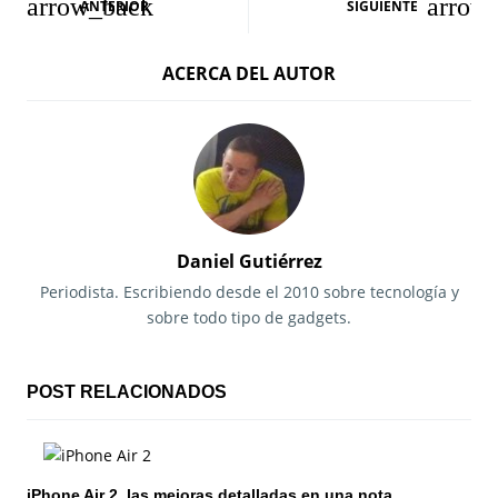
N
ANTERIOR
SIGUIENTE
a
ACERCA DEL AUTOR
v
e
g
a
c
Daniel Gutiérrez
i
Periodista. Escribiendo desde el 2010 sobre tecnología y
sobre todo tipo de gadgets.
ó
n
POST RELACIONADOS
d
e
iPhone Air 2, las mejoras detalladas en una nota