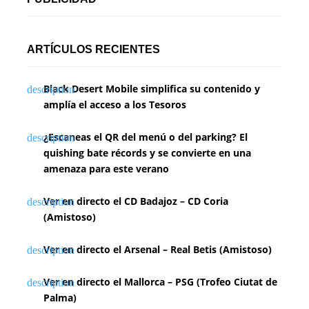
i
n
ARTÍCULOS RECIENTES
a
Black Desert Mobile simplifica su contenido y
c
amplía el acceso a los Tesoros
i
¿Escaneas el QR del menú o del parking? El
ó
quishing bate récords y se convierte en una
n
amenaza para este verano
d
Ver en directo el CD Badajoz – CD Coria
(Amistoso)
e
e
Ver en directo el Arsenal – Real Betis (Amistoso)
n
Ver en directo el Mallorca – PSG (Trofeo Ciutat de
Palma)
t