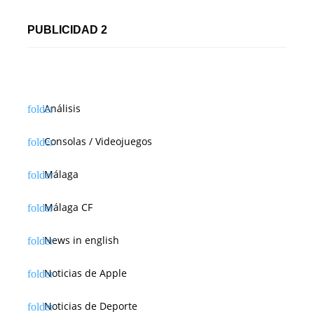
r
PUBLICIDAD 2
a
d
a
Análisis
s
Consolas / Videojuegos
Málaga
Málaga CF
News in english
Noticias de Apple
Noticias de Deporte