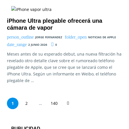
iPhone Ultra plegable ofrecerá una
cámara de vapor
JORGE FERNANDEZ
NOTICIAS DE APPLE
2 JUNIO 2026
0
Meses antes de su esperado debut, una nueva filtración ha
revelado otro detalle clave sobre el rumoreado teléfono
plegable de Apple, que se cree que se lanzará como el
iPhone Ultra. Según un informante en Weibo, el teléfono
plegable de …
P
1
2
…
140
a
g
PUBLICIDAD