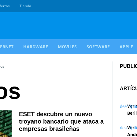
fertas
Tienda
TERNET
HARDWARE
MOVILES
SOFTWARE
APPLE
nos
PUBLI
os
ARTÍC
Ver 
Berl
ESET descubre un nuevo
troyano bancario que ataca a
Ver 
empresas brasileñas
Ando