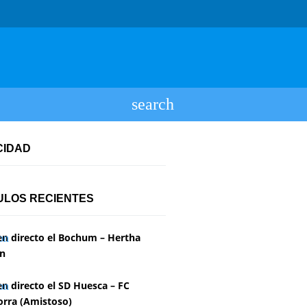
CIDAD
ULOS RECIENTES
en directo el Bochum – Hertha
in
en directo el SD Huesca – FC
rra (Amistoso)