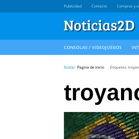
Publicidad
Contacto
Compras y o
CONSOLAS / VIDEOJUEGOS
IN
Pagina de inicio
Etiquetas: troya
troyan