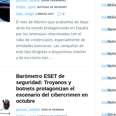
JORGE FERNANDEZ
Mál
NOTICIAS DE INTERNET
3 MARZO 2021
0
Mála
El mes de febrero que acabamos de dejar
atrás ha estado protagonizado en España
News
por las amenazas relacionadas con el
robo de credenciales, especialmente de
Noti
entidades bancarias. Las campañas de
este tipo dirigidas a dispositivos móviles
Noti
y de escritorio han …
Noti
Barómetro ESET de
Noti
seguridad: Troyanos y
botnets protagonizan el
Noti
escenario del cibercrimen en
octubre
Noti
NOELIA ARMINAS
Otra