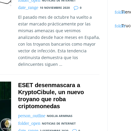
NOTICIAS DE INTERNET
10 NOVIEMBRE 2020
0
Tien
El pasado mes de octubre ha vuelto a
estar marcado prácticamente por las
Truc
mismas amenazas que venimos
analizando desde hace meses en España,
con los troyanos bancarios como mayor
vector de infección. Esta tendencia
continuista demuestra que los
delincuentes siguen …
ESET desenmascara a
KryptoCibule, un nuevo
troyano que roba
criptomonedas
NOELIA ARMINAS
NOTICIAS DE INTERNET
2 SEPTIEMBRE 2020
0