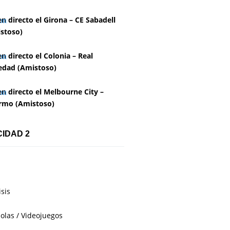
en directo el Girona – CE Sabadell
stoso)
en directo el Colonia – Real
edad (Amistoso)
en directo el Melbourne City –
rmo (Amistoso)
CIDAD 2
isis
olas / Videojuegos