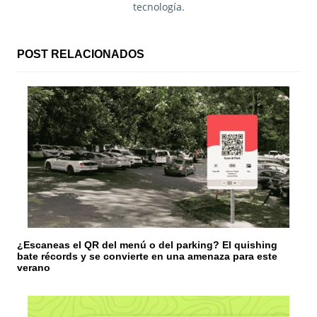
tecnología.
ó
n
POST RELACIONADOS
d
e
e
n
t
r
a
¿Escaneas el QR del menú o del parking? El quishing
d
bate récords y se convierte en una amenaza para este
verano
a
s