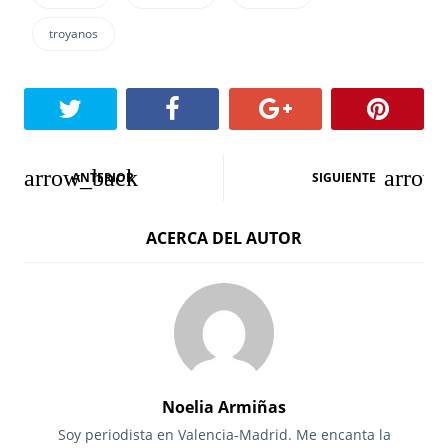
troyanos
N
ANTERIOR
SIGUIENTE
a
ACERCA DEL AUTOR
v
e
g
a
c
Noelia Armiñas
i
Soy periodista en Valencia-Madrid. Me encanta la