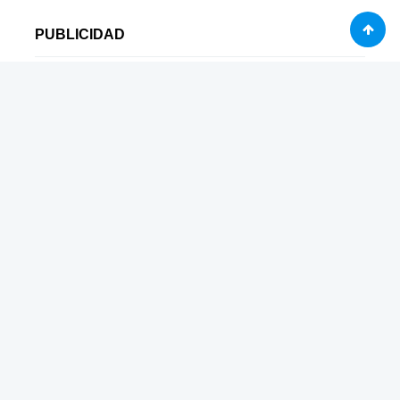
PUBLICIDAD
ARTÍCULOS RECIENTES
Ver en directo el Rayo Cantabria – Real Avilés
Ver en directo el Osasuna Promesas – CD
Mirandés (Amistoso)
Ver en directo el Albacete – Real Murcia
(Amistoso)
Ver en directo el Bochum – Hertha Berlin
Ver en directo el SD Huesca – FC Andorra
(Amistoso)