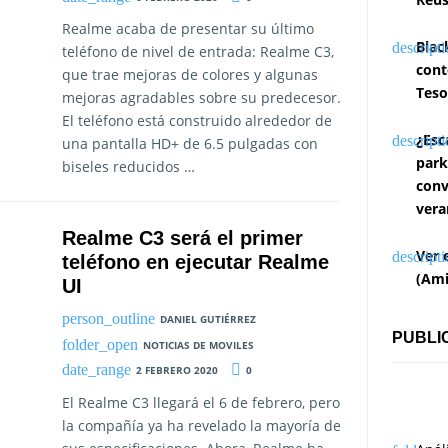
Realme acaba de presentar su último
Blac
teléfono de nivel de entrada: Realme C3,
cont
que trae mejoras de colores y algunas
Teso
mejoras agradables sobre su predecesor.
El teléfono está construido alrededor de
¿Esc
una pantalla HD+ de 6.5 pulgadas con
park
biseles reducidos …
conv
vera
Realme C3 será el primer
Ver 
teléfono en ejecutar Realme
(Ami
UI
DANIEL GUTIÉRREZ
PUBLI
NOTICIAS DE MOVILES
2 FEBRERO 2020
0
El Realme C3 llegará el 6 de febrero, pero
la compañía ya ha revelado la mayoría de