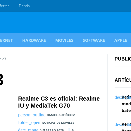
fertas
Tienda
TERNET
HARDWARE
MOVILES
SOFTWARE
APPLE
e c3
PUBLI
3
ARTÍC
Redm
Realme C3 es oficial: Realme
modi
IU y MediaTek G70
bate
DANIEL GUTIÉRREZ
NOTICIAS DE MOVILES
Ver 
6 FEBRERO 2020
0
Reus