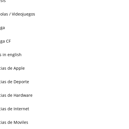
isis
olas / Videojuegos
aga
ga CF
 in english
cias de Apple
cias de Deporte
cias de Hardware
cias de Internet
cias de Moviles