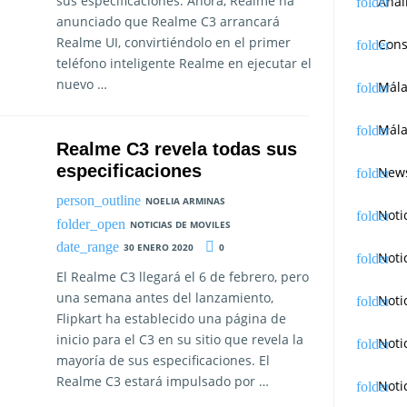
sus especificaciones. Ahora, Realme ha
Anál
anunciado que Realme C3 arrancará
Realme UI, convirtiéndolo en el primer
Cons
teléfono inteligente Realme en ejecutar el
nuevo …
Mál
Mála
Realme C3 revela todas sus
especificaciones
News
NOELIA ARMINAS
Noti
NOTICIAS DE MOVILES
30 ENERO 2020
0
Noti
El Realme C3 llegará el 6 de febrero, pero
una semana antes del lanzamiento,
Noti
Flipkart ha establecido una página de
inicio para el C3 en su sitio que revela la
Noti
mayoría de sus especificaciones. El
Realme C3 estará impulsado por …
Noti