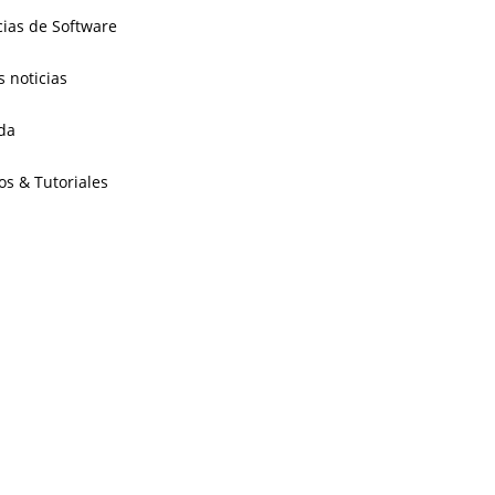
cias de Software
s noticias
da
os & Tutoriales