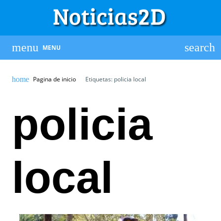
MENU
Pagina de inicio
Etiquetas: policia local
policia
local