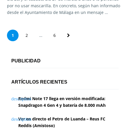
por no usar mascarilla. En concreto, según han informado
desde el Ayuntamiento de Málaga en un mensaje …
P
1
2
…
6
a
g
PUBLICIDAD
i
n
ARTÍCULOS RECIENTES
a
Redmi Note 17 llega en versión modificada:
c
Snapdragon 4 Gen 4 y batería de 8.000 mAh
i
Ver en directo el Petro de Luanda – Reus FC
ó
Reddis (Amistoso)