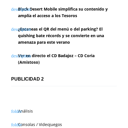
n
Black Desert Mobile simplifica su contenido y
d
amplía el acceso a los Tesoros
e
¿Escaneas el QR del menú o del parking? El
e
quishing bate récords y se convierte en una
amenaza para este verano
n
Ver en directo el CD Badajoz – CD Coria
t
(Amistoso)
r
a
PUBLICIDAD 2
d
a
s
Análisis
Consolas / Videojuegos