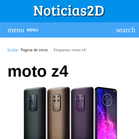
MENU
Pagina de inicio
Etiquetas: moto z4
moto z4