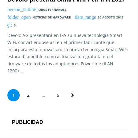
JORGE FERNANDEZ
NOTICIAS DE HARDWARE
26 AGOSTO 2017
0
Devolo AG presentará en IFA su nueva tecnología Smart
WiFi, convirtiéndose así en el primer fabricante que
incorpora esta innovación. La nueva tecnología Smart WiFi
estará disponible como actualización gratuita en el
firmware de todos los adaptadores Powerline dLAN
1200+ …
P
1
2
…
6
a
g
PUBLICIDAD
i