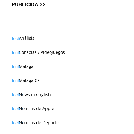
a
PUBLICIDAD 2
d
a
s
Análisis
Consolas / Videojuegos
Málaga
Málaga CF
News in english
Noticias de Apple
Noticias de Deporte