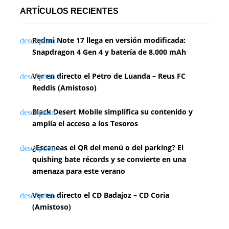
n
ARTÍCULOS RECIENTES
a
Redmi Note 17 llega en versión modificada:
c
Snapdragon 4 Gen 4 y batería de 8.000 mAh
i
Ver en directo el Petro de Luanda – Reus FC
ó
Reddis (Amistoso)
n
Black Desert Mobile simplifica su contenido y
d
amplía el acceso a los Tesoros
e
¿Escaneas el QR del menú o del parking? El
e
quishing bate récords y se convierte en una
amenaza para este verano
n
Ver en directo el CD Badajoz – CD Coria
t
(Amistoso)
r