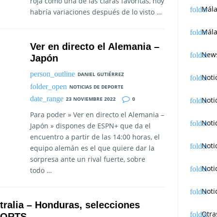
roja como una de las claras favoritas, hoy
Mál
habría variaciones después de lo visto …
Mála
Ver en directo el Alemania –
News
Japón
DANIEL GUTIÉRREZ
Noti
NOTICIAS DE DEPORTE
Noti
23 NOVIEMBRE 2022
0
Para poder » Ver en directo el Alemania –
Noti
Japón » dispones de ESPN+ que da el
encuentro a partir de las 14:00 horas, el
Noti
equipo alemán es el que quiere dar la
sorpresa ante un rival fuerte, sobre
Noti
todo …
Noti
tralia – Honduras, selecciones
Otra
SPORTS