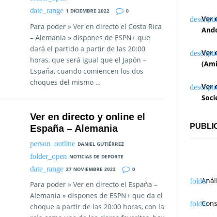
1 DICIEMBRE 2022
0
Ver 
Para poder » Ver en directo el Costa Rica
Ando
– Alemania » dispones de ESPN+ que
dará el partido a partir de las 20:00
Ver 
horas, que será igual que el Japón –
(Ami
España, cuando comiencen los dos
choques del mismo …
Ver 
Soci
Ver en directo y online el
PUBLI
España – Alemania
DANIEL GUTIÉRREZ
NOTICIAS DE DEPORTE
27 NOVIEMBRE 2022
0
Anál
Para poder » Ver en directo el España –
Alemania » dispones de ESPN+ que da el
Cons
choque a partir de las 20:00 horas, con la