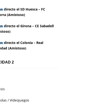
en directo el SD Huesca – FC
rra (Amistoso)
en directo el Girona – CE Sabadell
stoso)
en directo el Colonia – Real
edad (Amistoso)
CIDAD 2
isis
olas / Videojuegos