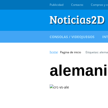
Publicidad
Contacto
Compras y o
CONSOLAS / VIDEOJUEGOS
IN
Pagina de inicio
Etiquetas: alema
alemani