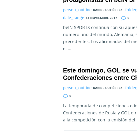
DANIEL GUTIÉRREZ
14 NOVIEMBRE 2017
0
beIN SPORTS continúa con su apuesta
número uno del mundo, Alemania, s
precedentes. Los aficionados del mej
el …
Este domingo, GOL se vue
Confederaciones entre Ch
DANIEL GUTIÉRREZ
0
La temporada de competiciones oficia
Confederaciones de Rusia y GOL of
a la competición con la emisión del t