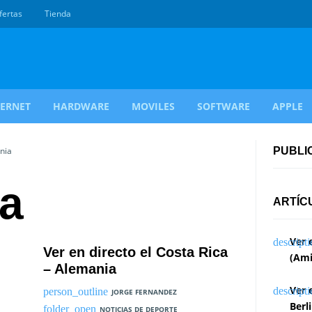
fertas
Tienda
TERNET
HARDWARE
MOVILES
SOFTWARE
APPLE
nia
PUBLI
a
ARTÍC
Ver 
Ver en directo el Costa Rica
(Ami
– Alemania
Ver 
JORGE FERNANDEZ
Berl
NOTICIAS DE DEPORTE