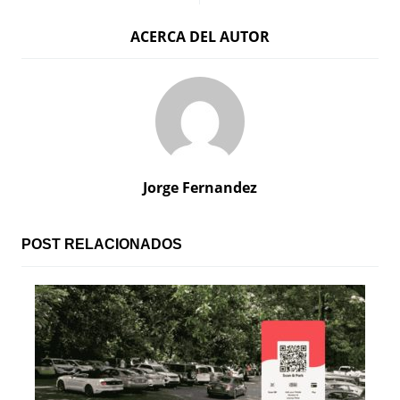
a
ACERCA DEL AUTOR
v
e
g
a
c
Jorge Fernandez
i
ó
POST RELACIONADOS
n
d
e
e