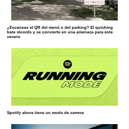
n
t
r
¿Escaneas el QR del menú o del parking? El quishing
bate récords y se convierte en una amenaza para este
a
verano
d
a
s
Spotify ahora tiene un modo de carrera