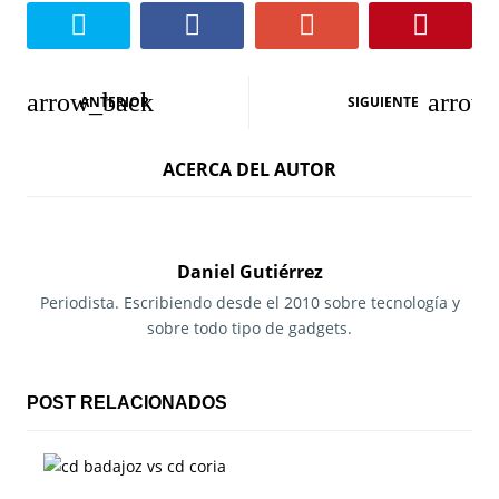
N
ANTERIOR
SIGUIENTE
a
ACERCA DEL AUTOR
v
e
g
Daniel Gutiérrez
a
Periodista. Escribiendo desde el 2010 sobre tecnología y
sobre todo tipo de gadgets.
c
i
POST RELACIONADOS
ó
n