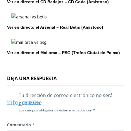
Ver en directo el CD Badajoz – CD Coria (Amistoso)
d
e
e
Ver en directo el Arsenal – Real Betis (Amistoso)
n
t
Ver en directo el Mallorca – PSG (Trofeo Ciutat de Palma)
r
a
DEJA UNA RESPUESTA
d
a
Tu dirección de correo electrónico no será
publicada.
s
Los campos obligatorios están marcados con
*
Comentario
*