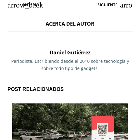
N
ANTERIOR
SIGUIENTE
a
ACERCA DEL AUTOR
v
e
g
Daniel Gutiérrez
a
Periodista. Escribiendo desde el 2010 sobre tecnología y
sobre todo tipo de gadgets.
c
i
POST RELACIONADOS
ó
n
d
e