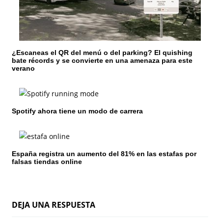
e
n
t
¿Escaneas el QR del menú o del parking? El quishing
r
bate récords y se convierte en una amenaza para este
verano
a
d
Spotify ahora tiene un modo de carrera
a
s
España registra un aumento del 81% en las estafas por
falsas tiendas online
DEJA UNA RESPUESTA