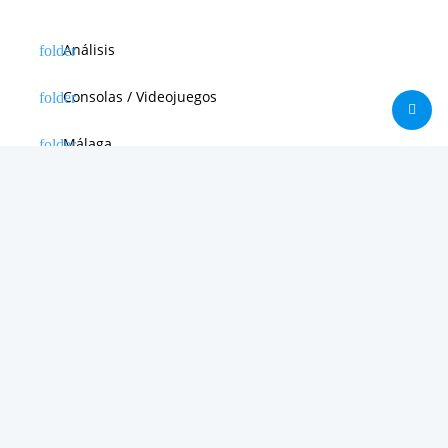
Análisis
Consolas / Videojuegos
Málaga
Málaga CF
News in english
Noticias de Apple
Noticias de Deporte
Noticias de Hardware
Noticias de Internet