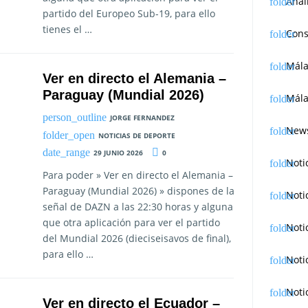
Anál
partido del Europeo Sub-19, para ello
tienes el …
Cons
Mál
Ver en directo el Alemania –
Paraguay (Mundial 2026)
Mála
JORGE FERNANDEZ
News
NOTICIAS DE DEPORTE
29 JUNIO 2026
0
Noti
Para poder » Ver en directo el Alemania –
Paraguay (Mundial 2026) » dispones de la
Noti
señal de DAZN a las 22:30 horas y alguna
que otra aplicación para ver el partido
Noti
del Mundial 2026 (dieciseisavos de final),
para ello …
Noti
Noti
Ver en directo el Ecuador –