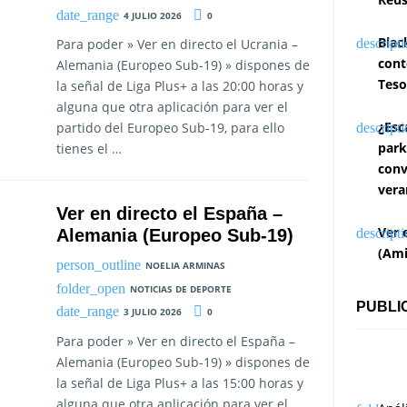
4 JULIO 2026
0
Blac
Para poder » Ver en directo el Ucrania –
cont
Alemania (Europeo Sub-19) » dispones de
Teso
la señal de Liga Plus+ a las 20:00 horas y
alguna que otra aplicación para ver el
¿Esc
partido del Europeo Sub-19, para ello
park
tienes el …
conv
vera
Ver en directo el España –
Ver 
Alemania (Europeo Sub-19)
(Ami
NOELIA ARMINAS
NOTICIAS DE DEPORTE
PUBLI
3 JULIO 2026
0
Para poder » Ver en directo el España –
Alemania (Europeo Sub-19) » dispones de
la señal de Liga Plus+ a las 15:00 horas y
alguna que otra aplicación para ver el