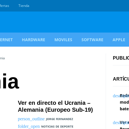
fertas
Tienda
TERNET
HARDWARE
MOVILES
SOFTWARE
APPLE
nia
PUBLI
ia
ARTÍC
Redm
modi
Ver en directo el Ucrania –
bate
Alemania (Europeo Sub-19)
JORGE FERNANDEZ
Ver 
NOTICIAS DE DEPORTE
Reus