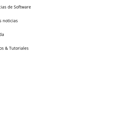
cias de Software
s noticias
da
os & Tutoriales