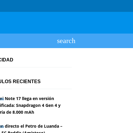
CIDAD
ULOS RECIENTES
i Note 17 llega en versión
ficada: Snapdragon 4 Gen 4 y
ría de 8.000 mAh
en directo el Petro de Luanda –
 FC Reddis (Amistoso)