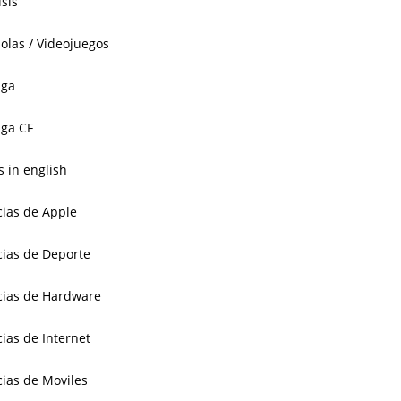
isis
olas / Videojuegos
aga
ga CF
 in english
cias de Apple
cias de Deporte
cias de Hardware
cias de Internet
cias de Moviles