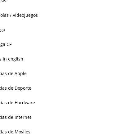
isis
olas / Videojuegos
aga
ga CF
 in english
cias de Apple
cias de Deporte
cias de Hardware
cias de Internet
cias de Moviles