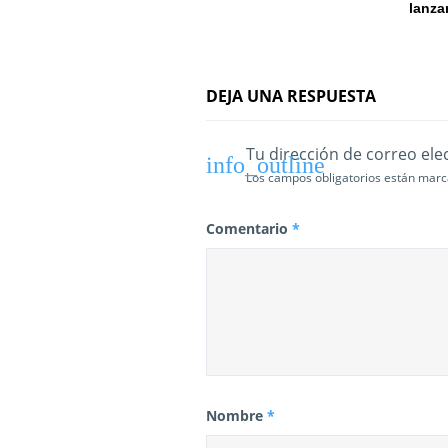
lanza
n
t
DEJA UNA RESPUESTA
r
a
Tu dirección de correo ele
d
Los campos obligatorios están mar
a
Comentario
*
s
Nombre
*