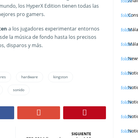
Anál
undo, los HyperX Edition tienen todas las
ejores pro gamers.
Cons
ten
a los jugadores experimentar entornos
Mál
sde la música de fondo hasta los precisos
Mála
s, disparos y más.
News
Noti
ares
hardware
kingston
Noti
sonido
Noti
Noti
Noti
SIGUIENTE