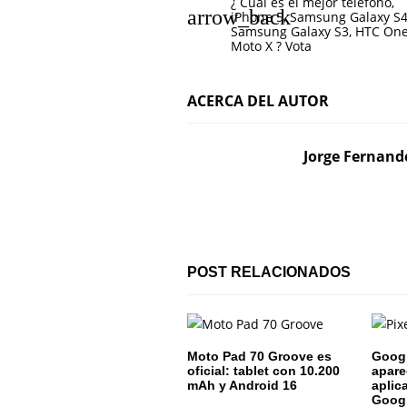
¿ Cuál es el mejor teléfono,
a
iPhone 5, Samsung Galaxy S4
Samsung Galaxy S3, HTC One
v
Moto X ? Vota
e
ACERCA DEL AUTOR
g
a
Jorge Fernand
c
i
ó
POST RELACIONADOS
n
d
e
Moto Pad 70 Groove es
Googl
oficial: tablet con 10.200
apare
mAh y Android 16
aplic
e
Googl