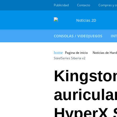
Publicidad
Contacto
Compras y o
CONSOLAS / VIDEOJUEGOS
IN
Pagina de inicio
Noticias de Har
SteelSeries Siberia v2
Kingston
auricul
HyperX 