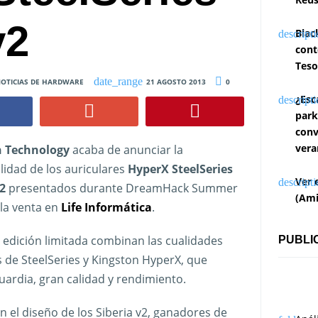
v2
Blac
cont
Teso
OTICIAS DE HARDWARE
21 AGOSTO 2013
0
¿Esc
park
conv
vera
n Technology
acaba de anunciar la
lidad de los auriculares
HyperX SteelSeries
Ver 
2
presentados durante DreamHack Summer
(Ami
 la venta en
Life Informática
.
 edición limitada combinan las cualidades
PUBLI
s de SteelSeries y Kingston HyperX, que
ardia, gran calidad y rendimiento.
n el diseño de los Siberia v2, ganadores de