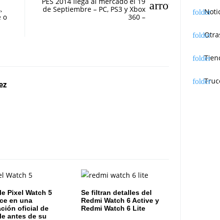
PES 2014 llega al mercado el 19
,
de Septiembre – PC, PS3 y Xbox
Noti
 o
360 –
Otra
Tien
Truc
ez
e Pixel Watch 5
Se filtran detalles del
ce en una
Redmi Watch 6 Active y
ación oficial de
Redmi Watch 6 Lite
e antes de su