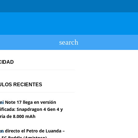
CIDAD
ULOS RECIENTES
i Note 17 llega en versión
ficada: Snapdragon 4 Gen 4 y
ría de 8.000 mAh
en directo el Petro de Luanda –
 FC Reddis (Amistoso)