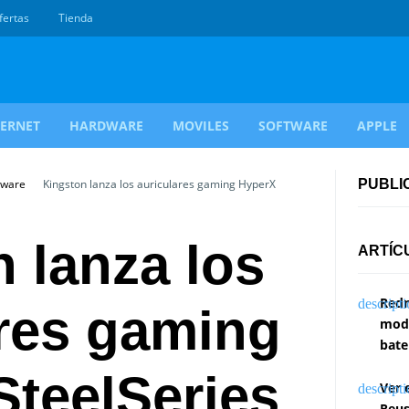
fertas
Tienda
TERNET
HARDWARE
MOVILES
SOFTWARE
APPLE
dware
Kingston lanza los auriculares gaming HyperX
PUBLI
 lanza los
ARTÍC
Redm
ares gaming
modi
bate
SteelSeries
Ver 
Reus