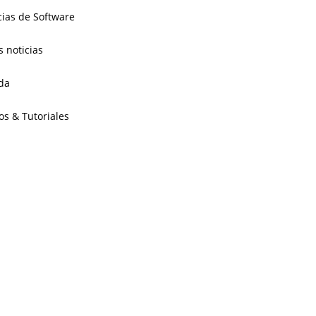
cias de Software
s noticias
da
os & Tutoriales