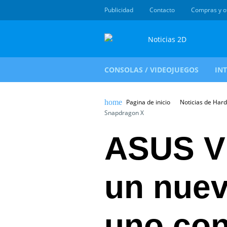
Publicidad
Contacto
Compras y o
CONSOLAS / VIDEOJUEGOS
IN
Pagina de inicio
Noticias de Har
Snapdragon X
ASUS V
un nuev
uno co