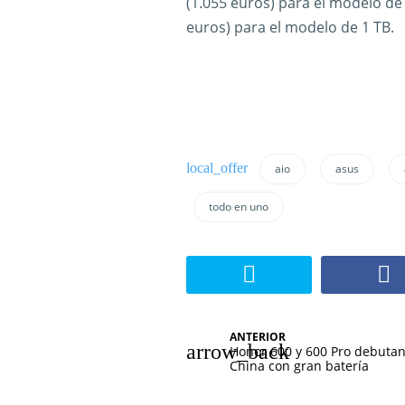
(1.055 euros) para el modelo de 
euros) para el modelo de 1 TB.
aio
asus
todo en uno
N
ANTERIOR
Honor 600 y 600 Pro debuta
a
China con gran batería
v