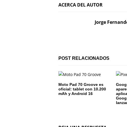
ACERCA DEL AUTOR
e
g
Jorge Fernand
a
c
i
POST RELACIONADOS
ó
n
d
Moto Pad 70 Groove es
Googl
oficial: tablet con 10.200
apare
e
mAh y Android 16
aplic
Googl
lanza
e
n