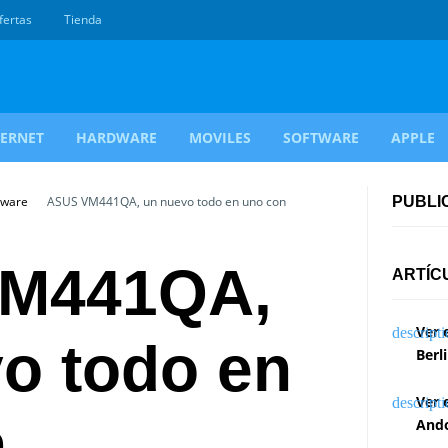
fertas
Tienda
TERNET
HARDWARE
MOVILES
SOFTWARE
APPLE
dware
ASUS VM441QA, un nuevo todo en uno con
PUBLI
M441QA,
ARTÍC
Ver 
o todo en
Berl
Ver 
n
Ando