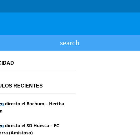
CIDAD
ULOS RECIENTES
en directo el Bochum – Hertha
in
en directo el SD Huesca – FC
rra (Amistoso)