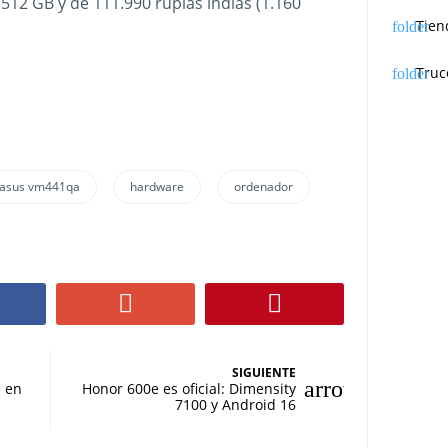
512 GB y de 111.990 rupias indias (1.160
Tien
Truc
asus vm441qa
hardware
ordenador
SIGUIENTE
n en
Honor 600e es oficial: Dimensity
7100 y Android 16