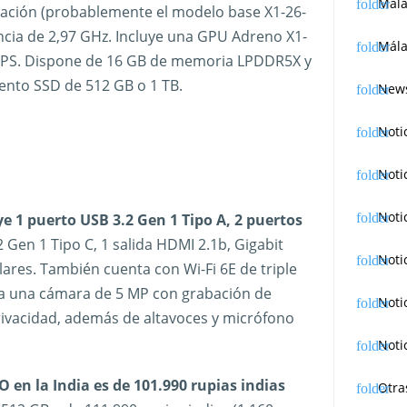
Mál
ación (probablemente el modelo base X1-26-
ncia de 2,97 GHz. Incluye una GPU Adreno X1-
Mála
OPS. Dispone de 16 GB de memoria LPDDR5X y
ento SSD de 512 GB o 1 TB.
News
Noti
Noti
Noti
ye 1 puerto USB 3.2 Gen 1 Tipo A, 2 puertos
2 Gen 1 Tipo C, 1 salida HDMI 2.1b, Gigabit
Noti
lares. También cuenta con Wi-Fi 6E de triple
ra una cámara de 5 MP con grabación de
Noti
rivacidad, además de altavoces y micrófono
Noti
 en la India es de 101.990 rupias indias
Otra