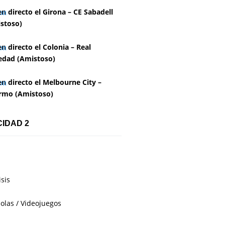
en directo el Girona – CE Sabadell
stoso)
en directo el Colonia – Real
edad (Amistoso)
en directo el Melbourne City –
rmo (Amistoso)
CIDAD 2
isis
olas / Videojuegos