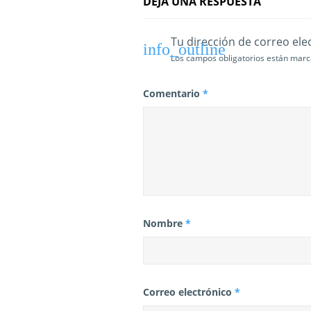
t
DEJA UNA RESPUESTA
r
Tu dirección de correo ele
a
Los campos obligatorios están mar
d
Comentario
*
a
s
Nombre
*
Correo electrónico
*