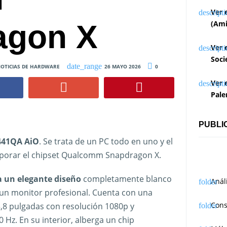
Ver 
agon X
(Ami
Ver 
Soci
OTICIAS DE HARDWARE
26 MAYO 2026
0
Ver 
Pale
PUBLI
441QA AiO
. Se trata de un PC todo en uno y el
orporar el chipset Qualcomm Snapdragon X.
 un elegante diseño
completamente blanco
Anál
a un monitor profesional. Cuenta con una
Cons
 23,8 pulgadas con resolución 1080p y
0 Hz. En su interior, alberga un chip