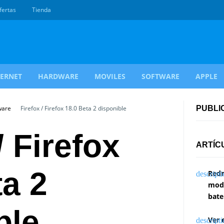
fertas
Tienda
TERNET
HARDWARE
MOVILES
SOFTWARE
APPLE
ware
Firefox / Firefox 18.0 Beta 2 disponible
PUBLI
/ Firefox
ARTÍC
ta 2
Redm
modi
bate
ble
Ver 