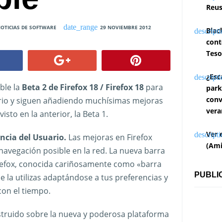
Reus
OTICIAS DE SOFTWARE
29 NOVIEMBRE 2012
Blac
cont
Teso
¿Esc
ble la
Beta 2 de Firefox 18 / Firefox 18
para
park
conv
rio y siguen añadiendo muchísimas mejoras
vera
 visto en la anterior, la Beta 1.
Ver 
ncia del Usuario.
Las mejoras en Firefox
(Ami
 navegación posible en la red. La nueva barra
irefox, conocida cariñosamente como «barra
PUBLI
 la utilizas adaptándose a tus preferencias y
con el tiempo.
truido sobre la nueva y poderosa plataforma