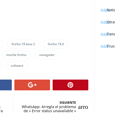
Noti
Otra
Tien
firefox 18 beta 2
firefox 18.0
Truc
mozilla firefox
navegador
software
SIGUIENTE
k
WhatsApp: Arregla el problema
ra
de » Error status unavailable «