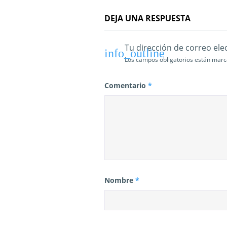
t
DEJA UNA RESPUESTA
r
Tu dirección de correo ele
a
Los campos obligatorios están mar
d
Comentario
*
a
s
Nombre
*