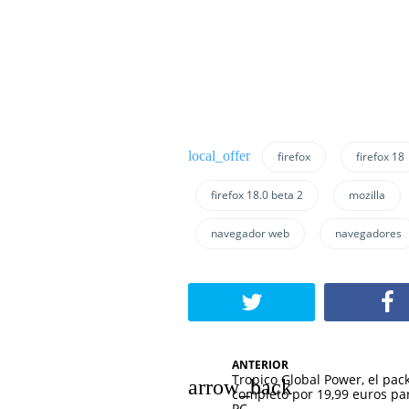
firefox
firefox 18
firefox 18.0 beta 2
mozilla
navegador web
navegadores
N
ANTERIOR
Tropico Global Power, el pac
a
completo por 19,99 euros pa
PC