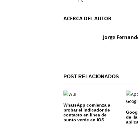
v
e
ACERCA DEL AUTOR
g
Jorge Fernand
a
c
i
ó
POST RELACIONADOS
n
d
WhatsApp comienza a
e
probar el indicador de
Googl
contacto en línea de
de ll
punto verde en iOS
e
aplic
n