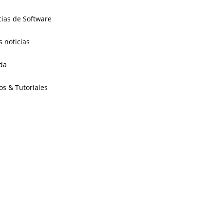
cias de Software
s noticias
da
os & Tutoriales