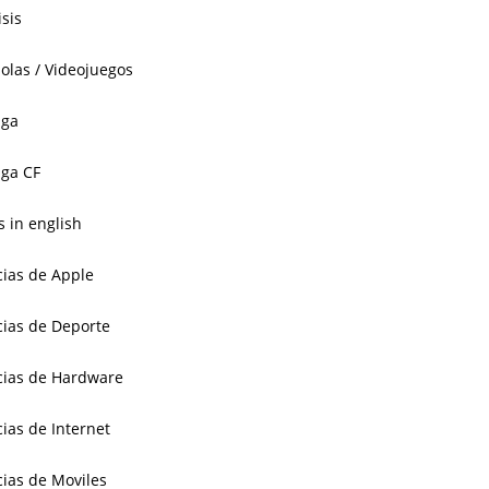
isis
olas / Videojuegos
aga
ga CF
 in english
cias de Apple
cias de Deporte
cias de Hardware
cias de Internet
cias de Moviles