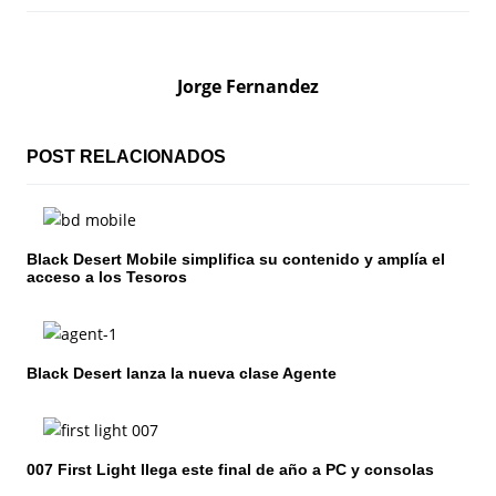
e
g
Jorge Fernandez
a
c
POST RELACIONADOS
i
ó
Black Desert Mobile simplifica su contenido y amplía el
acceso a los Tesoros
n
d
e
Black Desert lanza la nueva clase Agente
e
n
007 First Light llega este final de año a PC y consolas