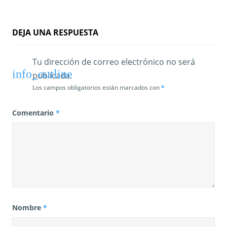
t
r
DEJA UNA RESPUESTA
a
d
Tu dirección de correo electrónico no será
publicada.
a
Los campos obligatorios están marcados con
*
s
Comentario
*
Nombre
*