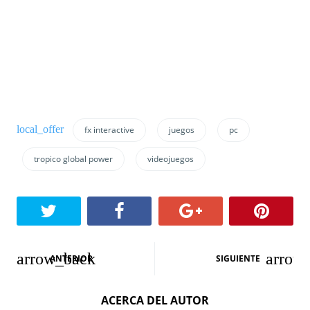
fx interactive
juegos
pc
tropico global power
videojuegos
N
ANTERIOR
SIGUIENTE
a
ACERCA DEL AUTOR
v