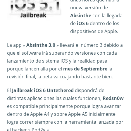
nueva versión de
Absinthe
con la llegada
de
iOS 6
dentro de los
dispositivos de Apple.
La app »
Absinthe 3.0
» llevará el número 3 debido a
que el software irá superando versiones con cada
lanzamiento de sistema iOS y la realidad pasa
porque lancen alla por el
mes de Septiembre
la
revisión final, la beta va cuajando bastante bien.
El
Jailbreak iOS 6 Untethered
dispondrá de
distintas aplicaciones las cuales funcionen,
Redsn0w
es compatible principalmente porque logra avanzar
dentro de Apple A4 y sobre Apple A5 inicialmente
logra correr siempre con la herramienta lanzada por
el hacker » Pod2g «.