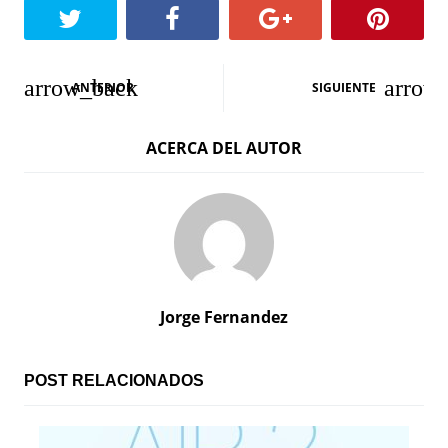
N
ANTERIOR
SIGUIENTE
a
ACERCA DEL AUTOR
v
e
g
a
c
Jorge Fernandez
i
ó
POST RELACIONADOS
n