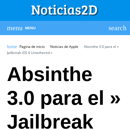
MENU
Pagina de inicio
Noticias de Apple
Absinthe 3.0 para el »
Jailbreak iOS 6 Untethered «
Absinthe
3.0 para el »
Jailbreak