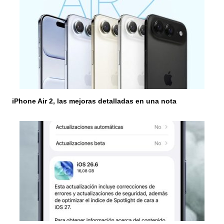
d
e
e
n
t
r
iPhone Air 2, las mejoras detalladas en una nota
a
d
a
s