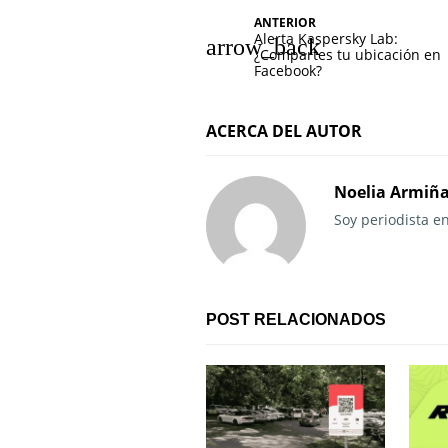
N
ANTERIOR
Alerta Kaspersky Lab:
a
¿Compartes tu ubicación en
Facebook?
v
e
ACERCA DEL AUTOR
g
Noelia Armiñ
a
Soy periodista e
c
i
ó
POST RELACIONADOS
n
d
e