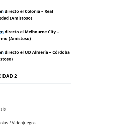
en directo el Colonia – Real
edad (Amistoso)
en directo el Melbourne City –
rmo (Amistoso)
en directo el UD Almería – Córdoba
stoso)
CIDAD 2
isis
olas / Videojuegos