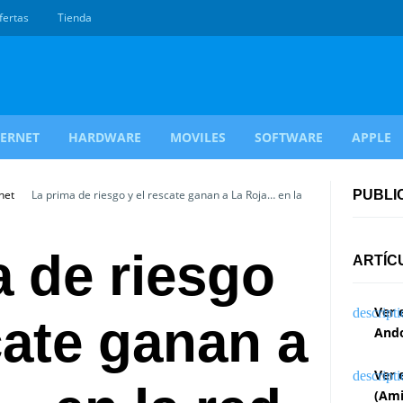
fertas
Tienda
TERNET
HARDWARE
MOVILES
SOFTWARE
APPLE
net
La prima de riesgo y el rescate ganan a La Roja… en la
PUBLI
a de riesgo
ARTÍC
Ver 
cate ganan a
Ando
Ver 
(Ami