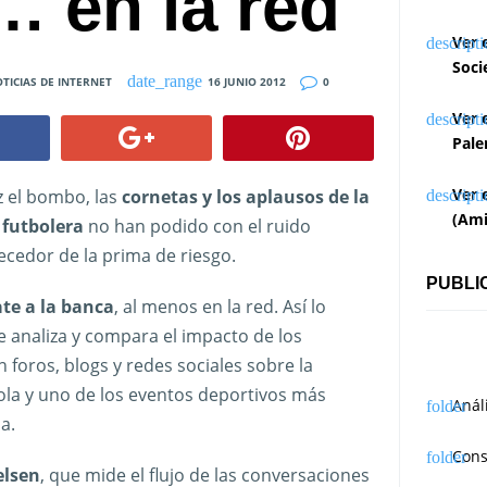
… en la red
Ver 
Soci
TICIAS DE INTERNET
16 JUNIO 2012
0
Ver 
Pale
Ver 
z el bombo, las
cornetas y los aplausos de la
(Ami
 futbolera
no han podido con el ruido
cedor de la prima de riesgo.
PUBLI
ate a la banca
, al menos en la red. Así lo
e analiza y compara el impacto de los
 foros, blogs y redes sociales sobre la
ola y uno de los eventos deportivos más
Anál
a.
Cons
elsen
, que mide el flujo de las conversaciones