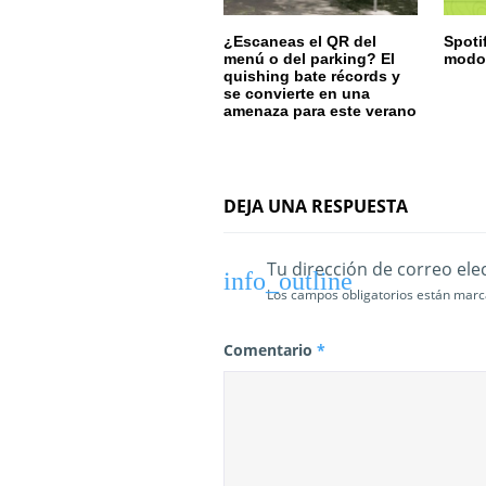
e
¿Escaneas el QR del
Spoti
menú o del parking? El
modo 
n
quishing bate récords y
se convierte en una
t
amenaza para este verano
r
a
DEJA UNA RESPUESTA
d
a
Tu dirección de correo ele
Los campos obligatorios están mar
s
Comentario
*