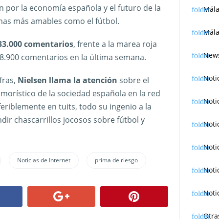
n por la economía española y el futuro de la
Mál
mas más amables como el fútbol.
Mála
 33.000 comentarios
, frente a la marea roja
News
18.900 comentarios en la última semana.
Noti
fras,
Nielsen llama la atención
sobre el
morístico de la sociedad española en la red
Noti
riblemente en tuits, todo su ingenio a la
dir chascarrillos jocosos sobre fútbol y
Noti
Noti
Noticias de Internet
prima de riesgo
Noti
Noti
Otra