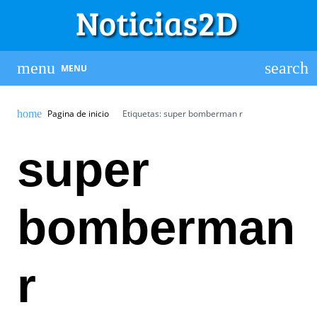
MENU
Pagina de inicio
Etiquetas: super bomberman r
super
bomberman
r