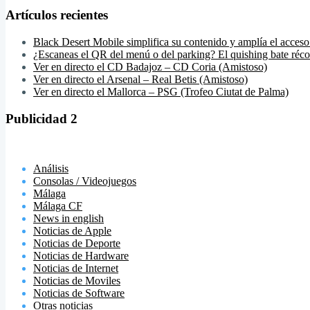
Artículos recientes
Black Desert Mobile simplifica su contenido y amplía el acceso
¿Escaneas el QR del menú o del parking? El quishing bate réco
Ver en directo el CD Badajoz – CD Coria (Amistoso)
Ver en directo el Arsenal – Real Betis (Amistoso)
Ver en directo el Mallorca – PSG (Trofeo Ciutat de Palma)
Publicidad 2
Análisis
Consolas / Videojuegos
Málaga
Málaga CF
News in english
Noticias de Apple
Noticias de Deporte
Noticias de Hardware
Noticias de Internet
Noticias de Moviles
Noticias de Software
Otras noticias