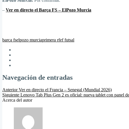
ElPozo Murcia:
Por confirmar.
–
Ver en directo el Barça FS – ElPozo Murcia
barça fs
elpozo murcia
primera rfef futsal
Navegación de entradas
Anterior
Ver en directo el Francia – Senegal (Mundial 2026)
Siguiente
Lenovo Tab Plus Gen 2 es oficial: nueva tablet con panel d
Acerca del autor