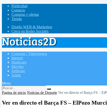
Publicidad
Contacto
Compras y ofertas
Tienda
Diseño WEB & Marketing
Crece en Redes Sociales
Consolas / Videojuegos
Internet
Hardware
Moviles
Software
Apple
Menu
Pagina de inicio
Noticias de Deporte
Ver en directo el Barça FS – El
Ver en directo el Barça FS – ElPozo Murc