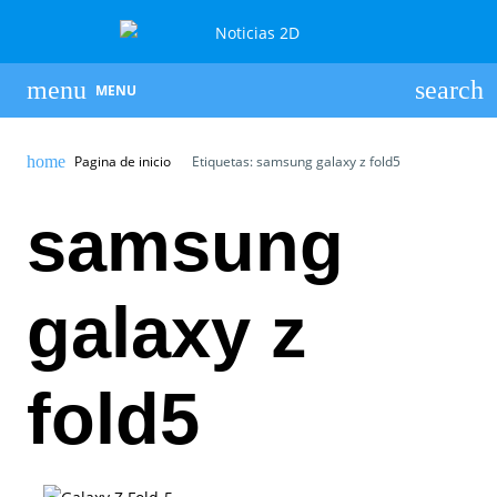
MENU
Pagina de inicio
Etiquetas: samsung galaxy z fold5
samsung
galaxy z
fold5