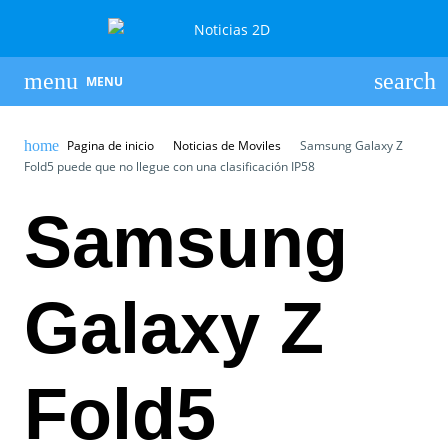
MENU
Pagina de inicio
Noticias de Moviles
Samsung Galaxy Z
Fold5 puede que no llegue con una clasificación IP58
Samsung
Galaxy Z
Fold5