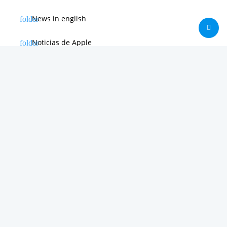
News in english
Noticias de Apple
Noticias de Deporte
Noticias de Hardware
Noticias de Internet
Noticias de Moviles
Noticias de Software
Otras noticias
Tienda