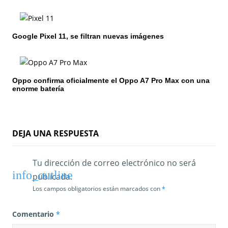
d
e
Google Pixel 11, se filtran nuevas imágenes
e
n
Oppo confirma oficialmente el Oppo A7 Pro Max con una
enorme batería
t
r
a
DEJA UNA RESPUESTA
d
Tu dirección de correo electrónico no será
a
publicada.
s
Los campos obligatorios están marcados con
*
Comentario
*