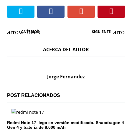
N
ANTERIOR
SIGUIENTE
a
ACERCA DEL AUTOR
v
e
g
Jorge Fernandez
a
c
POST RELACIONADOS
i
ó
Redmi Note 17 llega en versión modificada: Snapdragon 4
Gen 4 y batería de 8.000 mAh
n