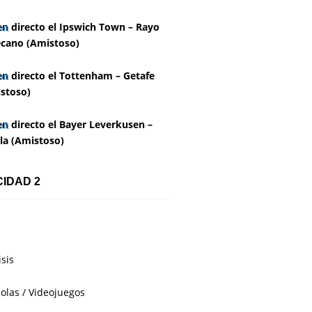
en directo el Ipswich Town – Rayo
ecano (Amistoso)
en directo el Tottenham – Getafe
stoso)
en directo el Bayer Leverkusen –
lla (Amistoso)
CIDAD 2
isis
olas / Videojuegos