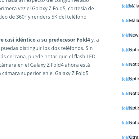
Mál
imera vez el Galaxy Z Fold5, cortesía de
eo de 360° y renders 5K del teléfono
Mála
News
e casi idéntico a su predecesor Fold4
y, a
 puedas distinguir los dos teléfonos. Sin
Noti
ás cercana, puede notar que el flash LED
Noti
 cámara en el Galaxy Z Fold4 ahora está
a cámara superior en el Galaxy Z Fold5.
Noti
Noti
Noti
Noti
Otra