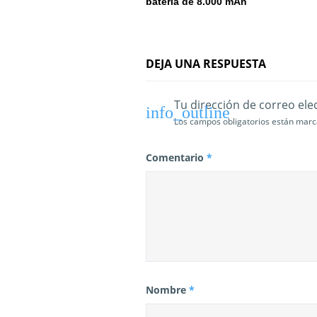
batería de 8.000 mAh
e
n
DEJA UNA RESPUESTA
t
r
Tu dirección de correo ele
Los campos obligatorios están mar
a
d
Comentario
*
a
s
Nombre
*