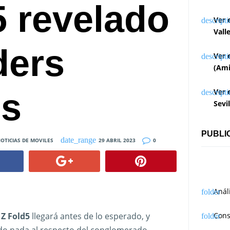
5 revelado
Ver 
Vall
ders
Ver 
(Ami
os
Ver 
Sevi
PUBLI
OTICIAS DE MOVILES
29 ABRIL 2023
0
Anál
Z Fold5
llegará antes de lo esperado, y
Cons
o nada al respecto del conglomerado