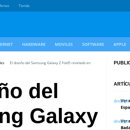
fertas
Tienda
TERNET
HARDWARE
MOVILES
SOFTWARE
APPLE
les
El diseño del Samsung Galaxy Z Fold5 revelado en
PUBLI
ño del
ARTÍC
Ver 
ng Galaxy
Espa
Ver 
Bada