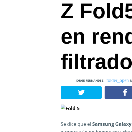
Z Fold
en ren
filtrad
JORGE FERNANDEZ
N
Se dice que el
Samsung Galaxy 
aunque aún no hemos escuchad