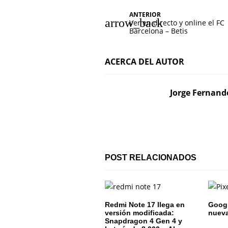
N
ANTERIOR
Ver en directo y online el FC
a
Barcelona – Betis
v
ACERCA DEL AUTOR
e
g
Jorge Fernand
a
c
i
POST RELACIONADOS
ó
n
d
Redmi Note 17 llega en
Google
versión modificada:
nuev
e
Snapdragon 4 Gen 4 y