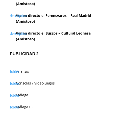
d
(Amistoso)
e
Ver en directo el Ferencvaros – Real Madrid
e
(Amistoso)
n
Ver en directo el Burgos – Cultural Leonesa
(Amistoso)
t
r
PUBLICIDAD 2
a
d
Análisis
a
Consolas / Videojuegos
s
Málaga
Málaga CF