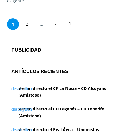
exigente. …
P
1
2
…
7
a
g
PUBLICIDAD
i
n
ARTÍCULOS RECIENTES
a
Ver en directo el CF La Nucía – CD Alcoyano
c
(Amistoso)
i
Ver en directo el CD Leganés – CD Tenerife
ó
(Amistoso)
n
Ver en directo el Real Ávila – Unionistas