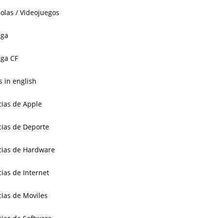
olas / Videojuegos
aga
ga CF
 in english
cias de Apple
cias de Deporte
cias de Hardware
cias de Internet
cias de Moviles