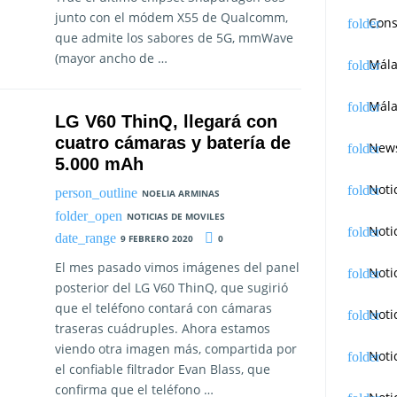
junto con el módem X55 de Qualcomm,
Cons
que admite los sabores de 5G, mmWave
(mayor ancho de …
Mál
Mála
LG V60 ThinQ, llegará con
cuatro cámaras y batería de
News
5.000 mAh
Noti
NOELIA ARMINAS
NOTICIAS DE MOVILES
Noti
9 FEBRERO 2020
0
El mes pasado vimos imágenes del panel
Noti
posterior del LG V60 ThinQ, que sugirió
que el teléfono contará con cámaras
Noti
traseras cuádruples. Ahora estamos
viendo otra imagen más, compartida por
Noti
el confiable filtrador Evan Blass, que
confirma que el teléfono …