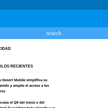
CIDAD
ULOS RECIENTES
k Desert Mobile simplifica su
enido y amplía el acceso a los
ros
aneas el QR del menú o del
ing? El quishing bate récords y se