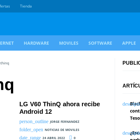
fertas
Tienda
TERNET
HARDWARE
MOVILES
SOFTWARE
APPLE
 thinq
PUBLI
nq
ARTÍC
LG V60 ThinQ ahora recibe
Blac
cont
Android 12
Teso
JORGE FERNANDEZ
NOTICIAS DE MOVILES
¿Esc
24 ABRIL 2022
0
park