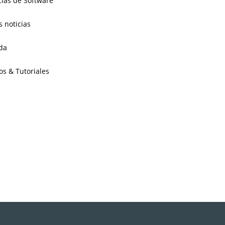
cias de Software
s noticias
da
os & Tutoriales