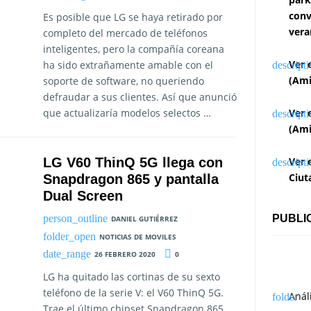
conv
Es posible que LG se haya retirado por
vera
completo del mercado de teléfonos
inteligentes, pero la compañía coreana
Ver 
ha sido extrañamente amable con el
(Ami
soporte de software, no queriendo
defraudar a sus clientes. Así que anunció
Ver 
que actualizaría modelos selectos …
(Ami
Ver 
LG V60 ThinQ 5G llega con
Ciut
Snapdragon 865 y pantalla
Dual Screen
PUBLI
DANIEL GUTIÉRREZ
NOTICIAS DE MOVILES
26 FEBRERO 2020
0
LG ha quitado las cortinas de su sexto
teléfono de la serie V: el V60 ThinQ 5G.
Anál
Trae el último chipset Snapdragon 865