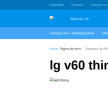
Publicidad
Contacto
Compras y o
CONSOLAS / VIDEOJUEGOS
IN
Pagina de inicio
Etiquetas: lg v60
lg v60 thi