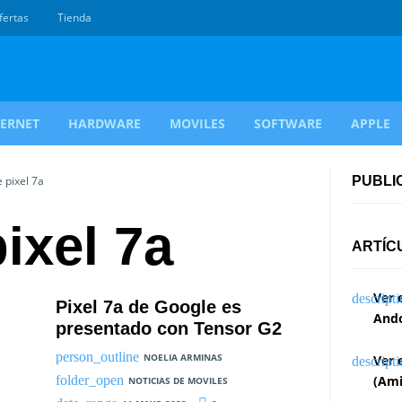
fertas
Tienda
TERNET
HARDWARE
MOVILES
SOFTWARE
APPLE
 pixel 7a
PUBLI
ixel 7a
ARTÍC
Ver 
Pixel 7a de Google es
Ando
presentado con Tensor G2
NOELIA ARMINAS
Ver 
(Ami
NOTICIAS DE MOVILES