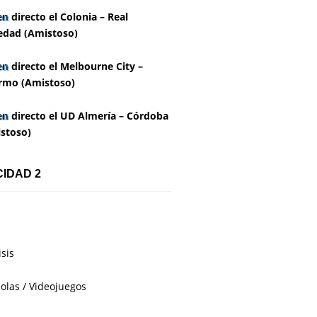
en directo el Colonia – Real
edad (Amistoso)
en directo el Melbourne City –
rmo (Amistoso)
en directo el UD Almería – Córdoba
stoso)
CIDAD 2
isis
olas / Videojuegos