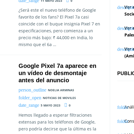
11 MAYO 2023
0
Ver 
¿Será este el nuevo teléfono de Google
Soci
favorito de los fans? El Pixel 7a casi
coincide con el buque insignia Pixel 7 en
Ver 
especificaciones, pero comienza a un
Pale
precio más bajo: ₹ 44,000 en India, lo
mismo que el 6a …
Ver 
(Ami
Google Pixel 7a aparece en
un vídeo de desmontaje
PUBLI
antes del anuncio
NOELIA ARMINAS
NOTICIAS DE MOVILES
5 MAYO 2023
0
Anál
Hemos llegado a esperar filtraciones
Cons
extensas para los teléfonos de Google,
pero podría decirse que la última es la