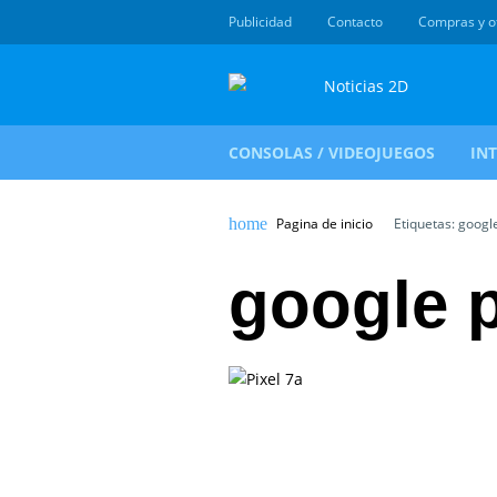
Publicidad
Contacto
Compras y o
CONSOLAS / VIDEOJUEGOS
IN
Pagina de inicio
Etiquetas: google
google p