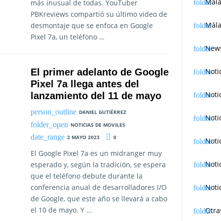
Mál
más inusual de todas. YouTuber
PBKreviews compartió su último video de
Mála
desmontaje que se enfoca en Google
Pixel 7a, un teléfono …
News
Noti
El primer adelanto de Google
Pixel 7a llega antes del
Noti
lanzamiento del 11 de mayo
DANIEL GUTIÉRREZ
Noti
NOTICIAS DE MOVILES
2 MAYO 2023
0
Noti
El Google Pixel 7a es un midranger muy
Noti
esperado y, según la tradición, se espera
que el teléfono debute durante la
Noti
conferencia anual de desarrolladores I/O
de Google, que este año se llevará a cabo
el 10 de mayo. Y …
Otra