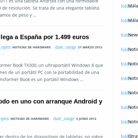
01T es una tableta Android con una formidable
Mál
de resolución. Se trata de una elegante tableta
gramos de peso y …
Mála
News
lega a España por 1.499 euros
NOTICIAS DE HARDWARE
21 MARZO 2013
Noti
Noti
ormer Book TX300, un ultraportátil Windows 8 que
nes de un portátil PC con la portabilidad de una
Noti
ransformer Book es un portátil Windows …
Noti
odo en uno con arranque Android y
Noti
NOTICIAS DE HARDWARE
4 JUNIO 2012
Noti
Otra
r dentro de los dispositivos de tabletas, no sobre