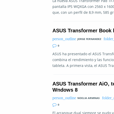
La nueva ASUS Transformer Pad TF7
pantalla IPS WQXGA con 2560 x 1600 
que, con un perfil de 8,9 mm, 585 
ASUS Transformer Book l
JORGE FERNANDEZ
0
ASUS ha presentado el ASUS Transf
combina el rendimiento y las funcio
tableta. A primera vista, el ASUS T
ASUS Transformer AiO, t
Wndows 8
NOELIA ARMINAS
0
El arranque dual siempre se pudo ve