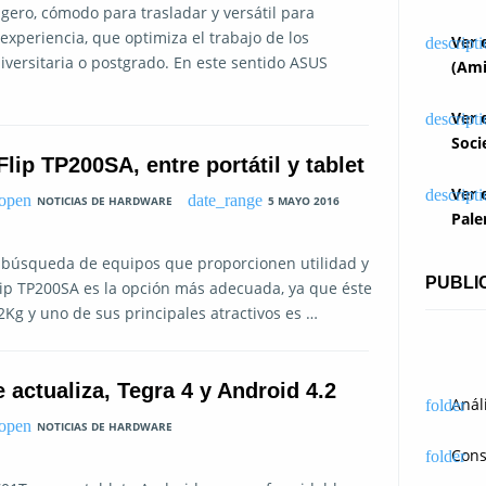
igero, cómodo para trasladar y versátil para
experiencia, que optimiza el trabajo de los
Ver 
iversitaria o postgrado. En este sentido ASUS
(Ami
Ver 
Soci
ip TP200SA, entre portátil y tablet
Ver 
NOTICIAS DE HARDWARE
5 MAYO 2016
Pale
 búsqueda de equipos que proporcionen utilidad y
PUBLI
lip TP200SA es la opción más adecuada, ya que éste
2Kg y uno de sus principales atractivos es …
actualiza, Tegra 4 y Android 4.2
Anál
NOTICIAS DE HARDWARE
Cons