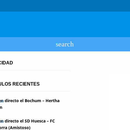
CIDAD
ULOS RECIENTES
en directo el Bochum – Hertha
in
en directo el SD Huesca – FC
rra (Amistoso)