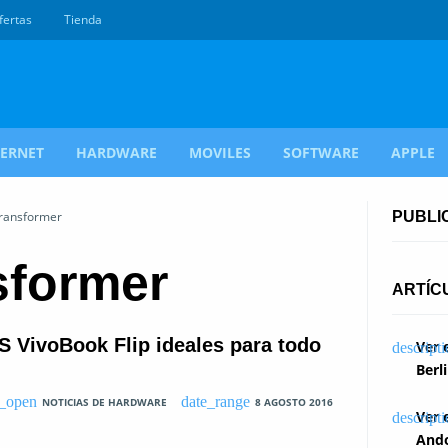
fertas
Tienda
TERNET
HARDWARE
MOVILES
SOFTWARE
APPLE
transformer
PUBLI
sformer
ARTÍC
 VivoBook Flip ideales para todo
Ver 
Berl
NOTICIAS DE HARDWARE
8 AGOSTO 2016
Ver 
Ando