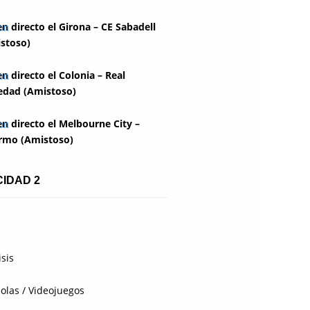
en directo el Girona – CE Sabadell
stoso)
en directo el Colonia – Real
edad (Amistoso)
en directo el Melbourne City –
rmo (Amistoso)
CIDAD 2
isis
olas / Videojuegos