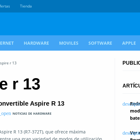
fertas
Tienda
TERNET
HARDWARE
MOVILES
SOFTWARE
APPLE
spire r 13
PUBLI
e r 13
ARTÍC
onvertible Aspire R 13
Redm
modi
NOTICIAS DE HARDWARE
bate
Aspire R 13 (R7-372T), que ofrece máxima
Ver 
 entre una gran variedad de modos de utilización,
Reus