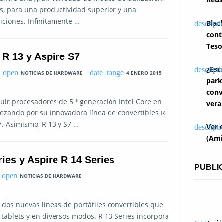
s, para una productividad superior y una
siciones. Infinitamente …
Blac
cont
Teso
 R 13 y Aspire S7
¿Esc
NOTICIAS DE HARDWARE
4 ENERO 2015
park
conv
uir procesadores de 5 ª generación Intel Core en
vera
zando por su innovadora línea de convertibles R
. Asimismo, R 13 y S7 …
Ver 
(Ami
ies y Aspire R 14 Series
PUBLI
NOTICIAS DE HARDWARE
s dos nuevas líneas de portátiles convertibles que
tablets y en diversos modos. R 13 Series incorpora