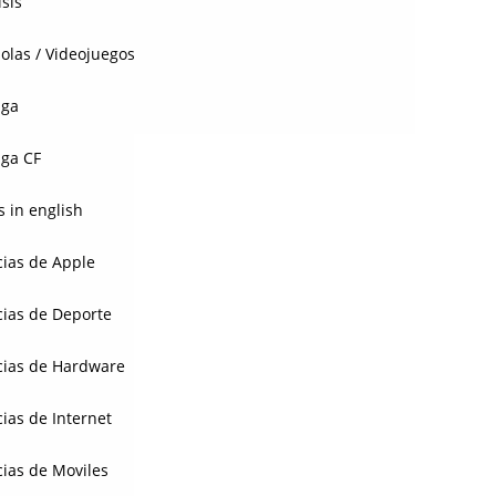
isis
olas / Videojuegos
aga
ga CF
 in english
cias de Apple
cias de Deporte
cias de Hardware
cias de Internet
cias de Moviles