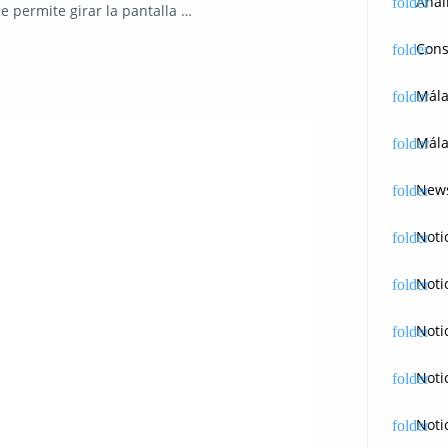
Anál
e permite girar la pantalla …
Cons
Mál
Mála
News
Noti
Noti
Noti
Noti
Noti