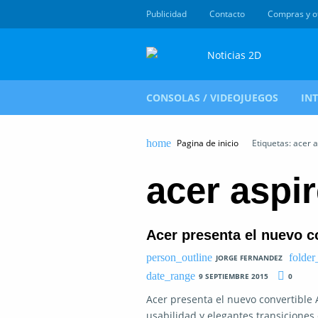
Publicidad
Contacto
Compras y o
CONSOLAS / VIDEOJUEGOS
IN
Pagina de inicio
Etiquetas: acer a
acer aspir
Acer presenta el nuevo c
JORGE FERNANDEZ
9 SEPTIEMBRE 2015
0
Acer presenta el nuevo convertible 
usabilidad y elegantes transiciones