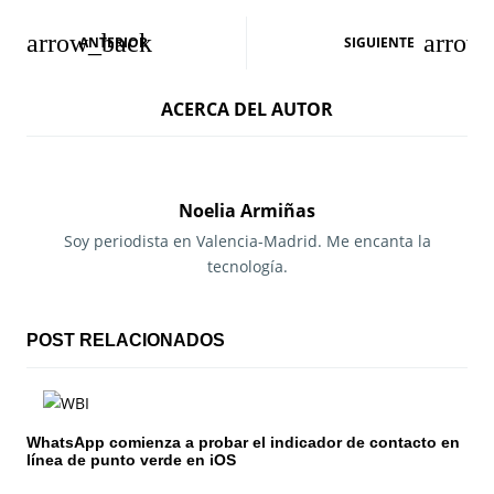
N
ANTERIOR
SIGUIENTE
a
ACERCA DEL AUTOR
v
e
g
Noelia Armiñas
a
Soy periodista en Valencia-Madrid. Me encanta la
tecnología.
c
i
POST RELACIONADOS
ó
n
WhatsApp comienza a probar el indicador de contacto en
d
línea de punto verde en iOS