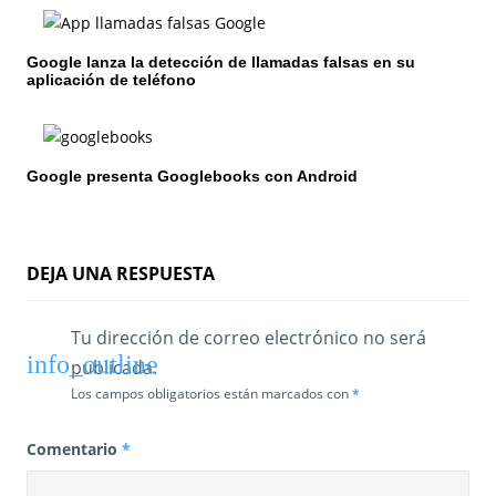
e
e
Google lanza la detección de llamadas falsas en su
n
aplicación de teléfono
t
r
Google presenta Googlebooks con Android
a
d
DEJA UNA RESPUESTA
a
s
Tu dirección de correo electrónico no será
publicada.
Los campos obligatorios están marcados con
*
Comentario
*