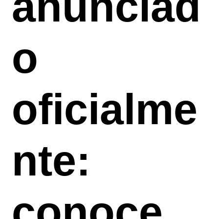
anunciad
o
oficialme
nte:
conoce