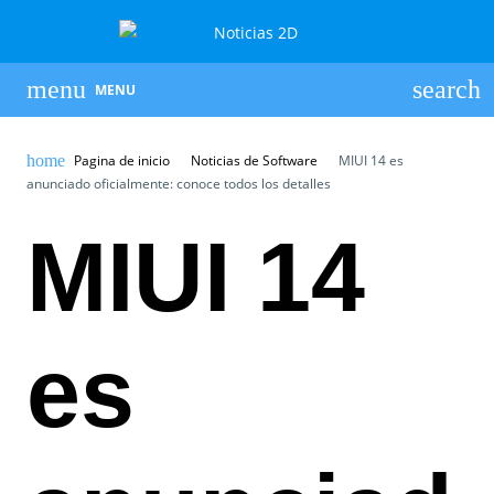
MENU
Pagina de inicio
Noticias de Software
MIUI 14 es
anunciado oficialmente: conoce todos los detalles
MIUI 14
es