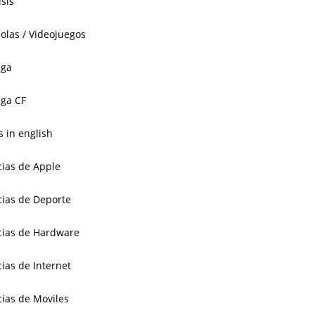
isis
olas / Videojuegos
aga
ga CF
 in english
cias de Apple
cias de Deporte
cias de Hardware
cias de Internet
cias de Moviles