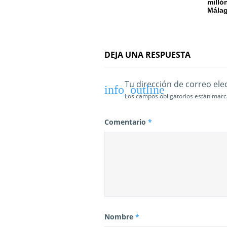
milló
Mála
e
n
t
DEJA UNA RESPUESTA
r
Tu dirección de correo ele
a
Los campos obligatorios están mar
d
Comentario
*
a
s
Nombre
*