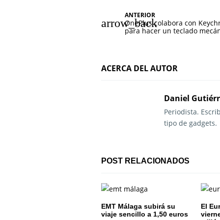
N
ANTERIOR
OnePlus colabora con Keych
a
para hacer un teclado mecá
v
e
ACERCA DEL AUTOR
g
Daniel Gutiér
a
Periodista. Escr
c
tipo de gadgets.
i
ó
POST RELACIONADOS
n
d
EMT Málaga subirá su
El Eu
e
viaje sencillo a 1,50 euros
viern