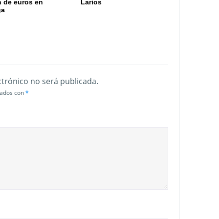
n de euros en
Larios
ga
ctrónico no será publicada.
cados con
*