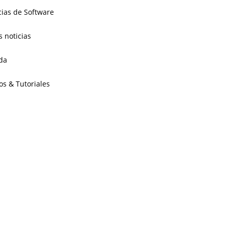
cias de Software
s noticias
da
os & Tutoriales