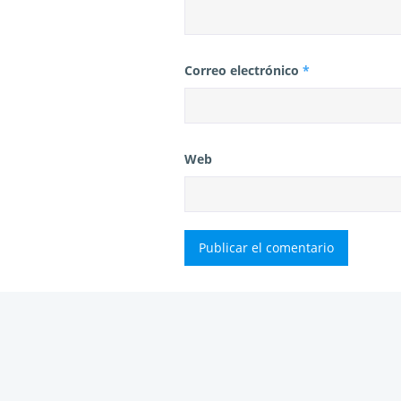
Correo electrónico
*
Web
Este sitio usa Akismet para reducir
tus comentarios.