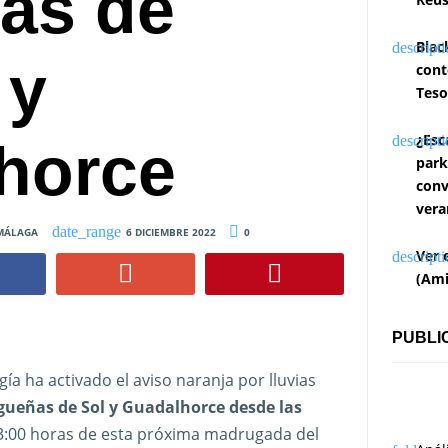
as de
Blac
 y
cont
Teso
¿Esc
horce
park
conv
vera
MÁLAGA
6 DICIEMBRE 2022
0
Ver 
(Ami
PUBLI
ía ha activado el aviso naranja por lluvias
ueñas de Sol y Guadalhorce desde las
 3:00 horas de esta próxima madrugada del