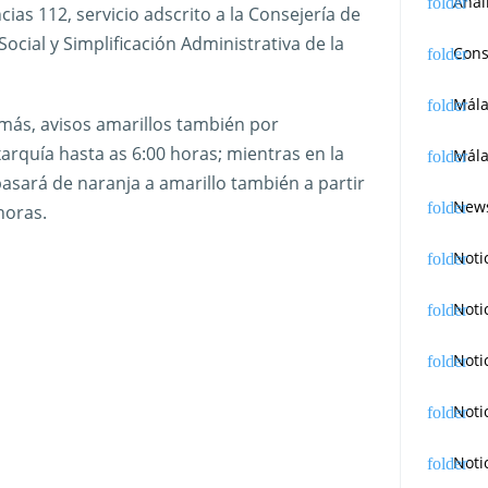
Anál
as 112, servicio adscrito a la Consejería de
 Social y Simplificación Administrativa de la
Cons
Mál
más, avisos amarillos también por
arquía hasta as 6:00 horas; mientras en la
Mála
pasará de naranja a amarillo también a partir
News
horas.
Noti
Noti
Noti
Noti
Noti