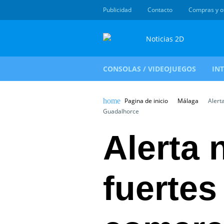
Publicidad
Contacto
Compras y o
CONSOLAS / VIDEOJUEGOS
IN
Pagina de inicio
Málaga
Alerta
Guadalhorce
Alerta 
fuertes