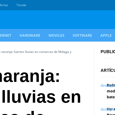
fertas
Tienda
TERNET
HARDWARE
MOVILES
SOFTWARE
APPLE
 naranja: fuertes lluvias en comarcas de Málaga y
PUBLI
naranja:
ARTÍC
Redm
 lluvias en
modi
bate
Ver 
Reus