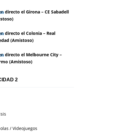
en directo el Girona – CE Sabadell
stoso)
en directo el Colonia – Real
edad (Amistoso)
en directo el Melbourne City –
rmo (Amistoso)
CIDAD 2
isis
olas / Videojuegos