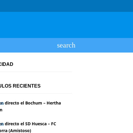
CIDAD
ULOS RECIENTES
en directo el Bochum – Hertha
in
en directo el SD Huesca – FC
rra (Amistoso)