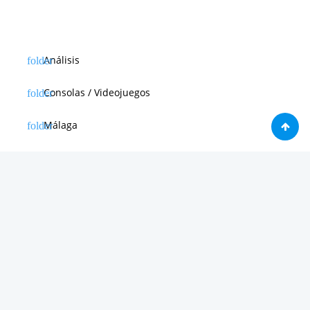
Análisis
Consolas / Videojuegos
Málaga
Málaga CF
News in english
Noticias de Apple
Noticias de Deporte
Noticias de Hardware