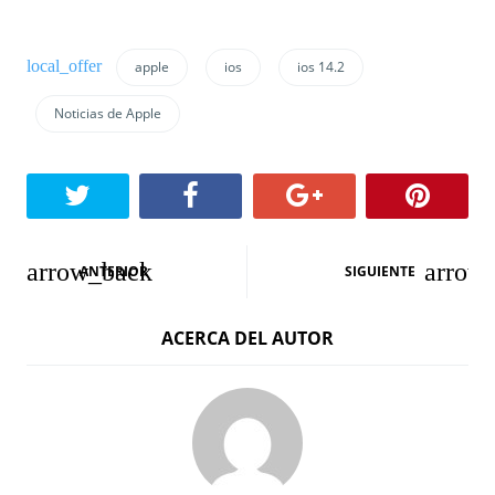
apple
ios
ios 14.2
Noticias de Apple
N
ANTERIOR
SIGUIENTE
a
ACERCA DEL AUTOR
v
e
g
a