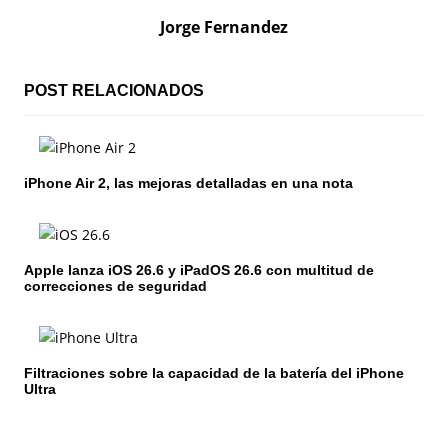
c
Jorge Fernandez
i
ó
POST RELACIONADOS
n
d
iPhone Air 2, las mejoras detalladas en una nota
e
e
Apple lanza iOS 26.6 y iPadOS 26.6 con multitud de
n
correcciones de seguridad
t
r
Filtraciones sobre la capacidad de la batería del iPhone
Ultra
a
d